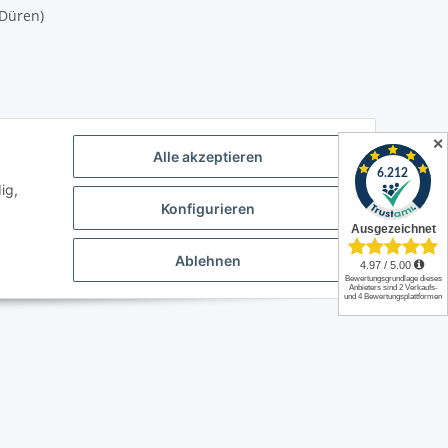
(Düren)
✕
ich)
Alle akzeptieren
ig,
es4you
Konfigurieren
Ablehnen
.
Powered by
JTL-Shop