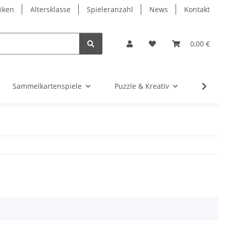
iken
Altersklasse
Spieleranzahl
News
Kontakt
0,00 €
Sammelkartenspiele
Puzzle & Kreativ
Würfel