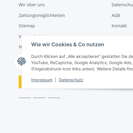
Wir über uns
Datenschu
Zahlungsmöglichkeiten
AGB
Sitemap
Kontakt
Versandinformationen
Impressu
Wie wir Cookies & Co nutzen
Newsletter
Widerrufs
Durch Klicken auf „Alle akzeptieren“ gestatten Sie 
YouTube, ReCaptcha, Google Analytics, Google Ads, 
(Fingerabdruck-Icon links unten). Weitere Details fi
Impressum
|
Datenschutz
Vertrag widerrufen
* Alle Preise inkl. gesetzlicher USt., zzgl.
Versand
© Allgames4you - Brettspielfachhandel