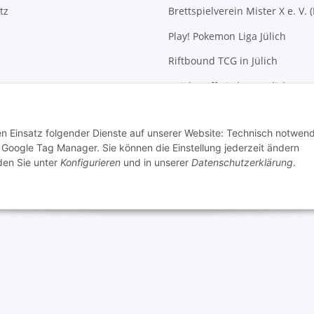
tz
Brettspielverein Mister X e. V. 
Play! Pokemon Liga Jülich
Riftbound TCG in Jülich
m
Spieletreff Bird-Box Jülich
recht
Spieletreff für Jung und Alt (Jül
den Einsatz folgender Dienste auf unserer Website: Technisch notwend
Mittwochs-Spielen bei Allgam
Google Tag Manager. Sie können die Einstellung jederzeit ändern
nden Sie unter
Konfigurieren
und in unserer
Datenschutzerklärung
.
 von Patrick Enger
Brettspiele günstig online kaufen bei Allgames4you in Jülich