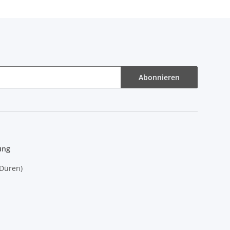
Abonnieren
ung
(Düren)