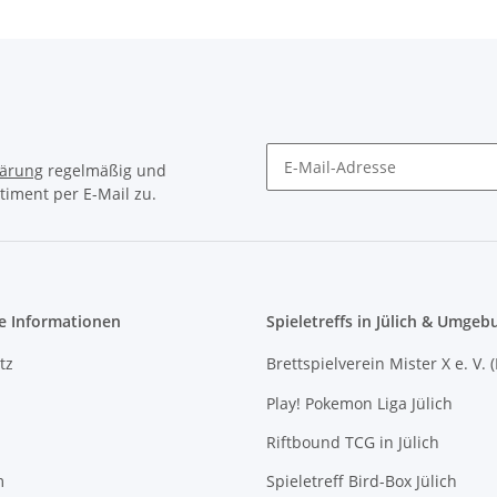
lärung
regelmäßig und
timent per E-Mail zu.
Newsletter Abonnieren
e Informationen
Spieletreffs in Jülich & Umgeb
tz
Brettspielverein Mister X e. V. 
Play! Pokemon Liga Jülich
Riftbound TCG in Jülich
m
Spieletreff Bird-Box Jülich