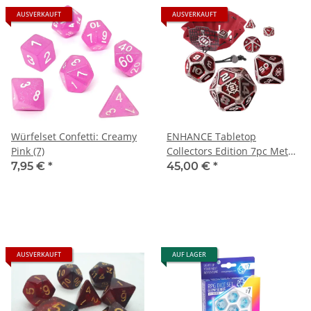
AUSVERKAUFT
AUSVERKAUFT
Würfelset Confetti: Creamy
ENHANCE Tabletop
Pink (7)
Collectors Edition 7pc Metal
RPG Dice Set Red
7,95 €
*
45,00 €
*
AUSVERKAUFT
AUF LAGER