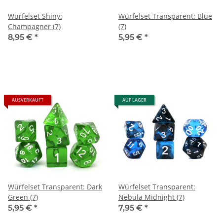
Würfelset Shiny:
Würfelset Transparent: Blue
Champagner (7)
(7)
8,95 €
*
5,95 €
*
AUSVERKAUFT
AUF LAGER
Würfelset Transparent: Dark
Würfelset Transparent:
Green (7)
Nebula Midnight (7)
5,95 €
*
7,95 €
*