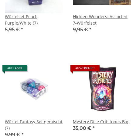
Würfelset Pearl:
Hidden Wonders: Assorted
Purple/White (7)
7-Würfelset
5,95 €
*
9,95 €
*
AUF LAGER
AUSVERKAUFT
Würfel Fantasy Set gemischt
Mystery Dice Critstones Bag
(7)
35,00 €
*
9,99 €
*