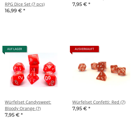
RPG Dice Set (7 pcs)
7,95 €
*
16,99 €
*
AUF LAGER
AUSVERKAUFT
Würfelset Candysweet:
Würfelset Confetti: Red (7)
Bloody Orange (7)
7,95 €
*
7,95 €
*