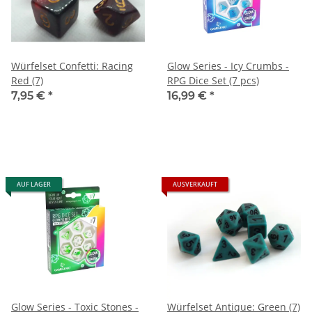
Würfelset Confetti: Racing
Glow Series - Icy Crumbs -
Red (7)
RPG Dice Set (7 pcs)
7,95 €
*
16,99 €
*
AUF LAGER
AUSVERKAUFT
Glow Series - Toxic Stones -
Würfelset Antique: Green (7)