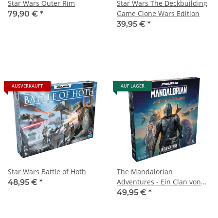
Star Wars Outer Rim
Star Wars The Deckbuilding
Game Clone Wars Edition
79,90 €
*
39,95 €
*
AUSVERKAUFT
AUF LAGER
Star Wars Battle of Hoth
The Mandalorian
Adventures - Ein Clan von
48,95 €
*
Zweien
49,95 €
*