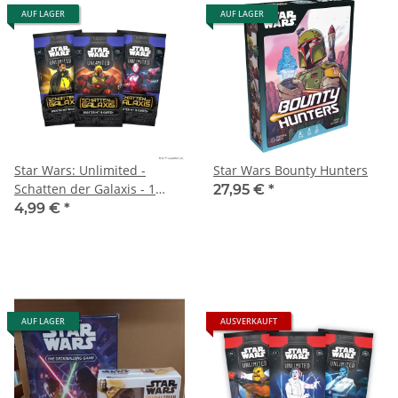
AUF LAGER
AUF LAGER
Star Wars: Unlimited -
Star Wars Bounty Hunters
Schatten der Galaxis - 1
27,95 €
*
Booster Pack
4,99 €
*
AUF LAGER
AUSVERKAUFT