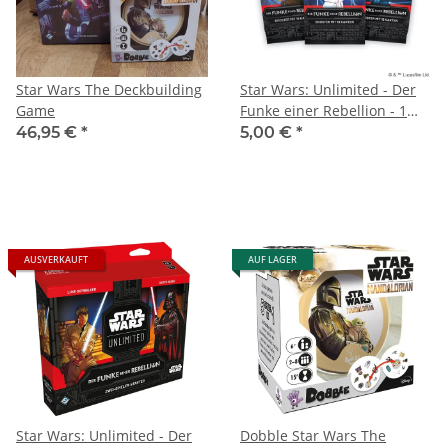
Star Wars The Deckbuilding
Star Wars: Unlimited - Der
Game
Funke einer Rebellion - 1
Booster-Pack
46,95 €
*
5,00 €
*
AUSVERKAUFT
AUF LAGER
Star Wars: Unlimited - Der
Dobble Star Wars The