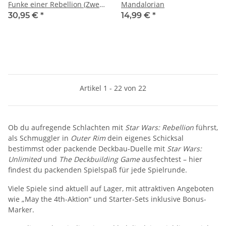
Funke einer Rebellion (Zwei-
Mandalorian
Spieler-Starter)
30,95 €
*
14,99 €
*
Artikel 1 - 22 von 22
Ob du aufregende Schlachten mit
Star Wars: Rebellion
führst,
als Schmuggler in
Outer Rim
dein eigenes Schicksal
bestimmst oder packende Deckbau-Duelle mit
Star Wars:
Unlimited
und
The Deckbuilding Game
ausfechtest – hier
findest du packenden Spielspaß für jede Spielrunde.
Viele Spiele sind aktuell auf Lager, mit attraktiven Angeboten
wie „May the 4th-Aktion“ und Starter-Sets inklusive Bonus-
Marker.