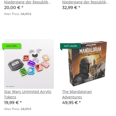
Niedergang der Republik
Niedergang der Republik
(Prerelease-Box)
(Zwei-Spieler-Starter)
20,00 €
*
32,99 €
*
Alter Preis:
34,99 €
SALE 20%
AUF LAGER
Star Wars Unlimited Acrylic
The Mandalorian
Tokens
Adventures
19,99 €
*
49,95 €
*
Alter Preis:
24,99 €