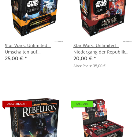
Star Wars: Unlimited –
Star Wars: Unlimited –
Umschalten auf
Niedergang der Republik
Lichtgeschwindigkeit
(Pre-Releasebox) + Gratis
25,00 €
*
20,00 €
*
(Prerelease-Box) + Gratis
Initiative-Marker und
Alter Preis:
35,00 €
Initiative-Marker und
Minibox
Minibox
AUSVERKAUFT
SALE 29%