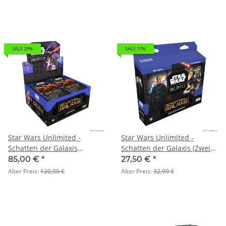
SALE 29%
SALE 17%
Star Wars Unlimited -
Star Wars Unlimited -
Schatten der Galaxis
Schatten der Galaxis (Zwei-
(Booster-Display)
Spieler-Starter)
85,00 €
*
27,50 €
*
Alter Preis:
120,00 €
Alter Preis:
32,99 €