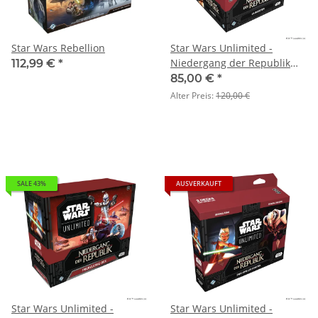
Star Wars Rebellion
Star Wars Unlimited -
Niedergang der Republik
112,99 €
*
(Booster-Display)
85,00 €
*
Alter Preis:
120,00 €
SALE 43%
AUSVERKAUFT
Star Wars Unlimited -
Star Wars Unlimited -