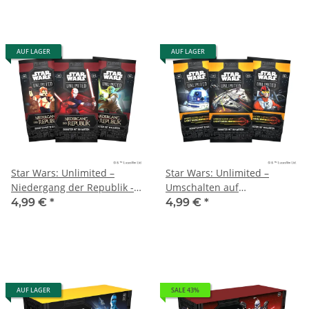
AUF LAGER
AUF LAGER
Star Wars: Unlimited –
Star Wars: Unlimited –
Niedergang der Republik - 1
Umschalten auf
Booster Pack
Lichtgeschwindigkeit 1
4,99 €
*
4,99 €
*
Booster Pack
AUF LAGER
SALE 43%