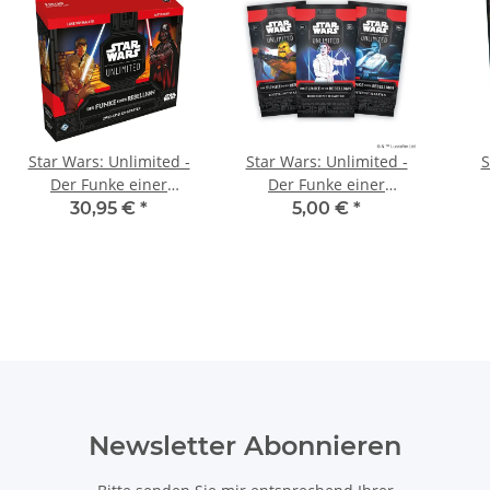
Star Wars: Unlimited -
Star Wars: Unlimited -
S
Der Funke einer
Der Funke einer
Rebellion (Zwei-Spieler-
Rebellion - 1 Booster-
30,95 €
*
5,00 €
*
Starter)
Pack
Newsletter Abonnieren