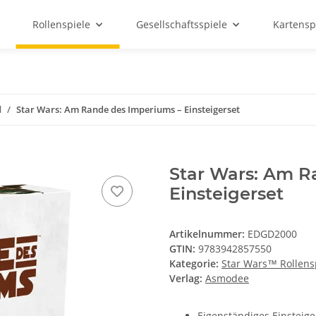
Rollenspiele
Gesellschaftsspiele
Kartensp
l
Star Wars: Am Rande des Imperiums – Einsteigerset
Star Wars: Am R
Einsteigerset
Artikelnummer:
EDGD2000
GTIN:
9783942857550
Kategorie:
Star Wars™ Rollens
Verlag:
Asmodee
Eigenständiges Einsteige