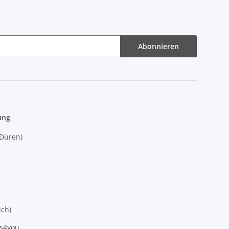
Abonnieren
ung
(Düren)
ich)
es4you