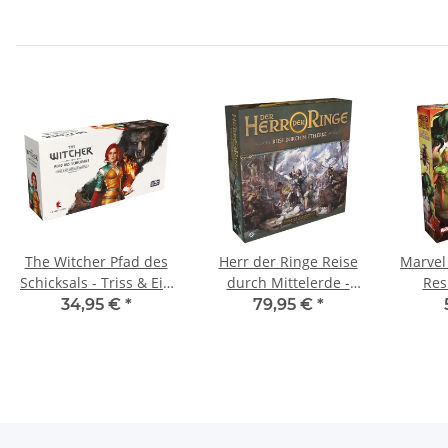
The Witcher Pfad des
Herr der Ringe Reise
Marvel
Schicksals - Triss & Ein
durch Mittelerde -
Res
Körnchen Wahrheit
Schatten des Krieges
Zom
34,95 €
*
79,95 €
*
[Erweiterung]