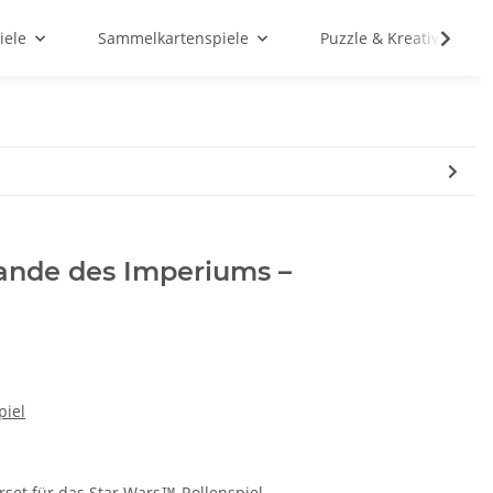
iele
Sammelkartenspiele
Puzzle & Kreativ
ande des Imperiums –
piel
rset für das Star Wars™-Rollenspiel