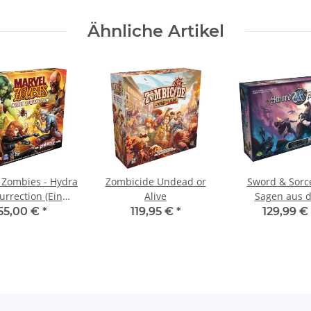
Ähnliche Artikel
 Zombies - Hydra
Zombicide Undead or
Sword & Sorc
urrection (Ein
Alive
Sagen aus 
bicide-Spiel)
Nordland
55,00 €
*
119,95 €
*
129,99 €
[Erweiterun