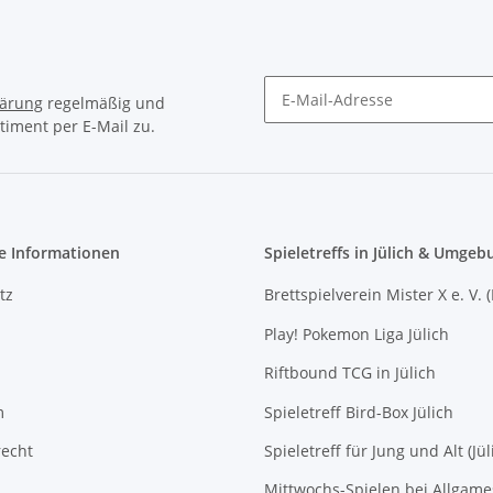
lärung
regelmäßig und
timent per E-Mail zu.
Newsletter Abonnieren
e Informationen
Spieletreffs in Jülich & Umgeb
tz
Brettspielverein Mister X e. V. 
Play! Pokemon Liga Jülich
Riftbound TCG in Jülich
m
Spieletreff Bird-Box Jülich
recht
Spieletreff für Jung und Alt (Jül
Mittwochs-Spielen bei Allgam