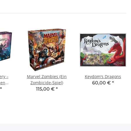
ery –
Marvel Zombies (Ein
Keydom's Dragons
den
Zombicide-Spiel)
60,00 €
*
en
*
115,00 €
*
g]