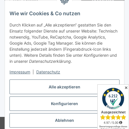
Abonnieren
Newsletter Abonnieren
Wie wir Cookies & Co nutzen
Informationen
Durch Klicken auf „Alle akzeptieren“ gestatten Sie den
Einsatz folgender Dienste auf unserer Website: Technisch
Gesetzliche Informationen
notwendig, YouTube, ReCaptcha, Google Analytics,
Google Ads, Google Tag Manager. Sie können die
Einstellung jederzeit ändern (Fingerabdruck-Icon links
Spieletreffs in Jülich & Umgebung
unten). Weitere Details finden Sie unter
Konfigurieren
und
in unserer
Datenschutzerklärung
.
Impressum
|
Datenschutz
Vertrag widerrufen
Alle akzeptieren
✕
Konfigurieren
* Alle Preise inkl. gesetzlicher USt., zzgl.
Versand
Ablehnen
© Allgames4you - Brettspielfachhandel von Patrick Enger
Brettspiele