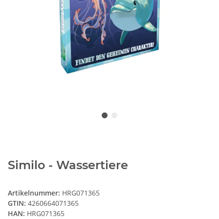
Similo - Wassertiere
Artikelnummer:
HRG071365
GTIN:
4260664071365
HAN:
HRG071365