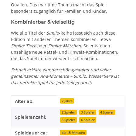
Quallen. Das maritime Thema macht das Spiel
besonders zugänglich für Familien und Kinder.
Kombinierbar & vielseitig
Wie alle Titel der
Similo
-Reihe lässt sich auch diese
Edition mit anderen Themen kombinieren – etwa
Similo: Tiere
oder
Similo: Märchen
. So entstehen
unzählige neue Rätsel- und Hinweis-Kombinationen,
die das Spiel immer wieder frisch machen.
Schnell erklärt, wunderschön gestaltet und voller
gemeinsamer Aha-Momente – Similo: Wassertiere ist
das perfekte Spiel für jede Gelegenheit!
Produkteigenschaft
Wert
Alter ab:
7 Jahre
2 Spieler
3 Spieler
4 Spieler
Spieleranzahl:
5 Spieler
6 Spieler
Spieldauer ca.:
bis 15 Minuten