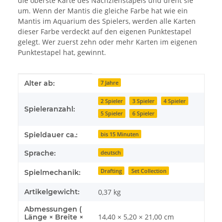
die oberste Karte des Nachziehstapels und dreht sie
um. Wenn der Mantis die gleiche Farbe hat wie ein
Mantis im Aquarium des Spielers, werden alle Karten
dieser Farbe verdeckt auf den eigenen Punktestapel
gelegt. Wer zuerst zehn oder mehr Karten im eigenen
Punktestapel hat, gewinnt.
Produkteigenschaft
Wert
Alter ab:
7 Jahre
2 Spieler
3 Spieler
4 Spieler
Spieleranzahl:
5 Spieler
6 Spieler
Spieldauer ca.:
bis 15 Minuten
Sprache:
deutsch
Drafting
Set Collection
Spielmechanik:
Artikelgewicht:
0,37
kg
Abmessungen (
14,40 × 5,20 × 21,00 cm
Länge × Breite ×