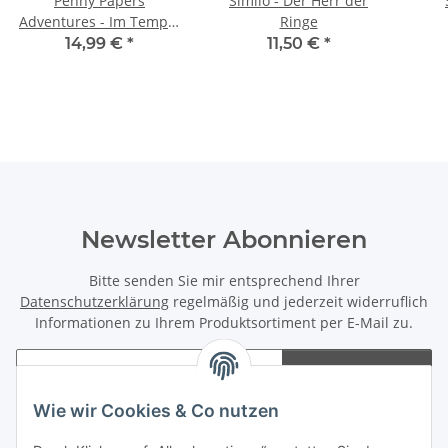
Penny Papers
Similo - Der Herr der
Adventures - Im Tempel
Ringe
von Apikhabou
14,99 €
*
11,50 €
*
Newsletter Abonnieren
Bitte senden Sie mir entsprechend Ihrer
Datenschutzerklärung
regelmäßig und jederzeit widerruflich
Informationen zu Ihrem Produktsortiment per E-Mail zu.
Abonnieren
Newsletter Abonnieren
Wie wir Cookies & Co nutzen
Informationen