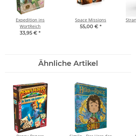
Expedition ins
Space Missions
Stra
WortReich
55,00 €
*
33,95 €
*
Ähnliche Artikel