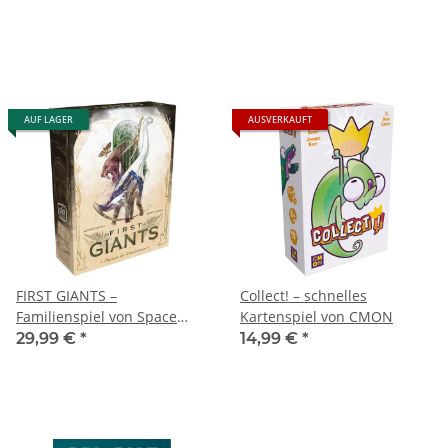
AUF LAGER
AUSVERKAUFT
FIRST GIANTS –
Collect! – schnelles
Familienspiel von Space
Kartenspiel von CMON
Cowboys ab 10 Jahren
29,99 €
*
14,99 €
*