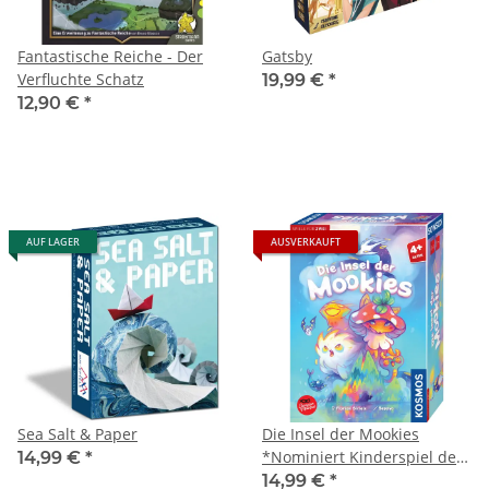
Fantastische Reiche - Der
Gatsby
Verfluchte Schatz
19,99 €
*
12,90 €
*
AUF LAGER
AUSVERKAUFT
Sea Salt & Paper
Die Insel der Mookies
*Nominiert Kinderspiel des
14,99 €
*
Jahres 2026*
14,99 €
*