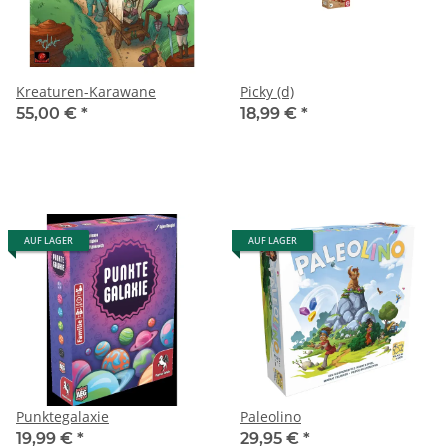
Kreaturen-Karawane
Picky (d)
55,00 €
*
18,99 €
*
AUF LAGER
AUF LAGER
Punktegalaxie
Paleolino
19,99 €
*
29,95 €
*