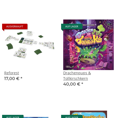
AUSVERKAUFT
AUF LAGER
Reforest
Drachenpups &
Tollkirschkern
17,00 €
*
40,00 €
*
AUF LAGER
AUF LAGER