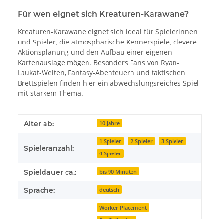
Für wen eignet sich Kreaturen-Karawane?
Kreaturen-Karawane eignet sich ideal für Spielerinnen
und Spieler, die atmosphärische Kennerspiele, clevere
Aktionsplanung und den Aufbau einer eigenen
Kartenauslage mögen. Besonders Fans von Ryan-
Laukat-Welten, Fantasy-Abenteuern und taktischen
Brettspielen finden hier ein abwechslungsreiches Spiel
mit starkem Thema.
Produkteigenschaft
Wert
Alter ab:
10 Jahre
1 Spieler
2 Spieler
3 Spieler
Spieleranzahl:
4 Spieler
Spieldauer ca.:
bis 90 Minuten
Sprache:
deutsch
Worker Placement