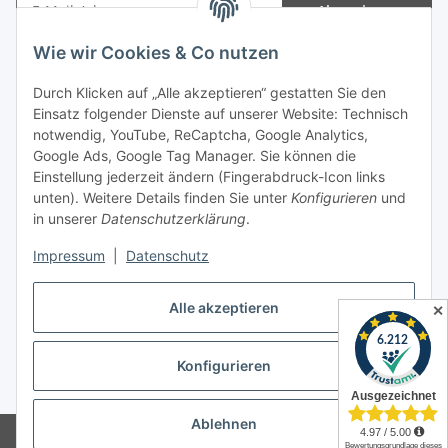
Abonnieren
Newsletter Abonnieren
Wie wir Cookies & Co nutzen
Informationen
Durch Klicken auf „Alle akzeptieren“ gestatten Sie den
Einsatz folgender Dienste auf unserer Website: Technisch
notwendig, YouTube, ReCaptcha, Google Analytics,
Gesetzliche Informationen
Google Ads, Google Tag Manager. Sie können die
Einstellung jederzeit ändern (Fingerabdruck-Icon links
Spieletreffs in Jülich & Umgebung
unten). Weitere Details finden Sie unter
Konfigurieren
und
in unserer
Datenschutzerklärung
.
Impressum
|
Datenschutz
Vertrag widerrufen
Alle akzeptieren
✕
Konfigurieren
* Alle Preise inkl. gesetzlicher USt., zzgl.
Versand
Ablehnen
© Allgames4you - Brettspielfachhandel von Patrick Enger
Brettspiele