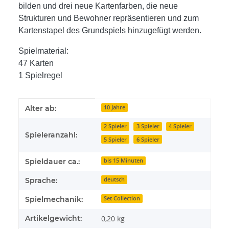
bilden und drei neue Kartenfarben, die neue
Strukturen und Bewohner repräsentieren und zum
Kartenstapel des Grundspiels hinzugefügt werden.
Spielmaterial:
47 Karten
1 Spielregel
Produkteigenschaft
Wert
Alter ab:
10 Jahre
2 Spieler
3 Spieler
4 Spieler
Spieleranzahl:
5 Spieler
6 Spieler
Spieldauer ca.:
bis 15 Minuten
Sprache:
deutsch
Spielmechanik:
Set Collection
Artikelgewicht:
0,20
kg