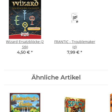
Wizard Ersatzblöcke (2
FRANTIC - Troublemaker
Stk)
(d)
4,50 €
*
7,99 €
*
Ähnliche Artikel