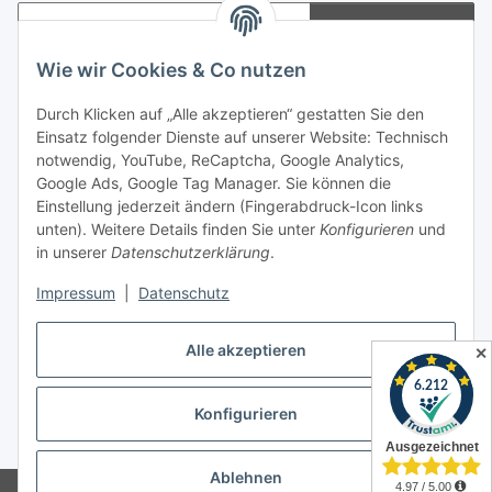
Abonnieren
Newsletter Abonnieren
Wie wir Cookies & Co nutzen
Informationen
Durch Klicken auf „Alle akzeptieren“ gestatten Sie den
Einsatz folgender Dienste auf unserer Website: Technisch
notwendig, YouTube, ReCaptcha, Google Analytics,
Gesetzliche Informationen
Google Ads, Google Tag Manager. Sie können die
Einstellung jederzeit ändern (Fingerabdruck-Icon links
Spieletreffs in Jülich & Umgebung
unten). Weitere Details finden Sie unter
Konfigurieren
und
in unserer
Datenschutzerklärung
.
Impressum
|
Datenschutz
Vertrag widerrufen
Alle akzeptieren
✕
Konfigurieren
* Alle Preise inkl. gesetzlicher USt., zzgl.
Versand
Ablehnen