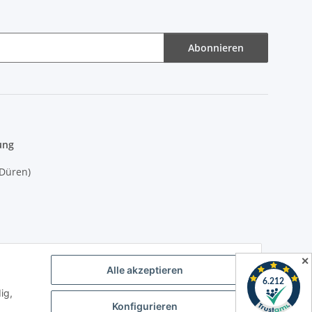
Abonnieren
ung
(Düren)
✕
ich)
Alle akzeptieren
ig,
es4you
Konfigurieren