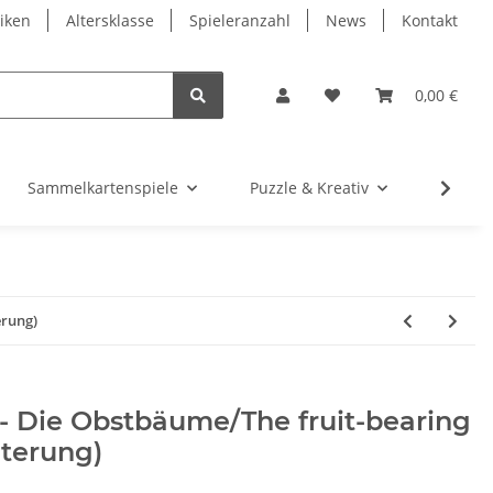
iken
Altersklasse
Spieleranzahl
News
Kontakt
0,00 €
Sammelkartenspiele
Puzzle & Kreativ
Würfel
erung)
- Die Obstbäume/The fruit-bearing
iterung)