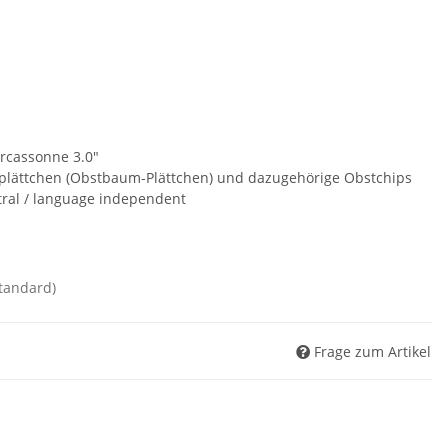
arcassonne 3.0"
plättchen (Obstbaum-Plättchen) und dazugehörige Obstchips
tral / language independent
standard)
Frage zum Artikel