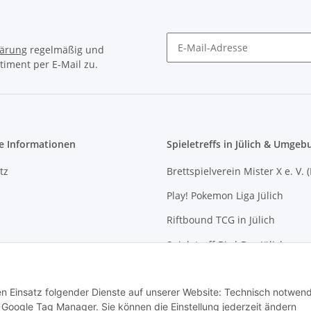
lärung
regelmäßig und
timent per E-Mail zu.
Newsletter Abonnieren
e Informationen
Spieletreffs in Jülich & Umgeb
tz
Brettspielverein Mister X e. V. 
Play! Pokemon Liga Jülich
Riftbound TCG in Jülich
m
Spieletreff Bird-Box Jülich
recht
Spieletreff für Jung und Alt (Jül
den Einsatz folgender Dienste auf unserer Website: Technisch notwend
Mittwochs-Spielen bei Allgam
Google Tag Manager. Sie können die Einstellung jederzeit ändern