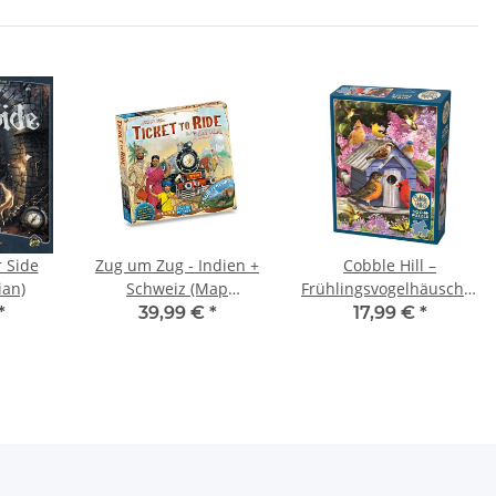
 Side
Zug um Zug - Indien +
Cobble Hill –
ian)
Schweiz (Map
Frühlingsvogelhäuschen
Collection 2)
– 500 Teile
*
39,99 €
*
17,99 €
*