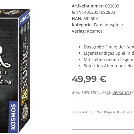
Artikelnummer:
692803
GTIN:
4002051692803
HAN:
692803
Kategorie:
Familienspiele
Verlag:
Kosmos
Das große Finale der fan
Eigenständiges Spiel in d
Mit sieben neuen Legen
Sofort ins Abenteuer ein
49,99 €
inkl. 19% USt. , zzgl.
Versand
(
Lieferzeit:
2 - 3 Werktage
(DE - Ausla