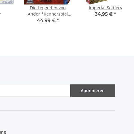
Die Legenden von
Imperial Settlers
Andor *Kennerspiel
*
34,95 €
*
des Jahres 2013*
44,99 €
*
Abonnieren
ung