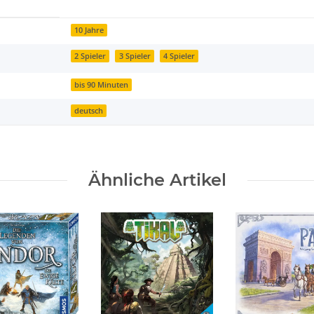
10 Jahre
2 Spieler
3 Spieler
4 Spieler
bis 90 Minuten
deutsch
Ähnliche Artikel