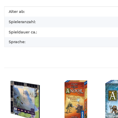
Produkteigenschaft
Wert
Alter ab:
Spieleranzahl:
Spieldauer ca.:
Sprache: