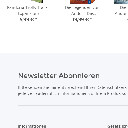
Pandoria Trolls Trails
Die Legenden von
Die
(Expansion)
Andor - Die
Andor 
verschollenen
15,99 €
*
19,99 €
*
Legenden *Alte
Geister*
Newsletter Abonnieren
Bitte senden Sie mir entsprechend Ihrer
Datenschutzerk
jederzeit widerruflich Informationen zu Ihrem Produktsor
Informationen
Gesetzlich