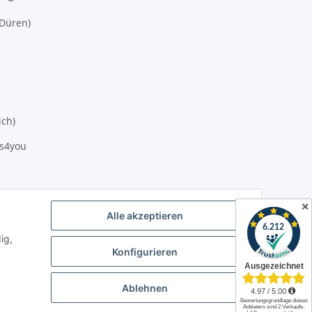
(Düren)
ich)
es4you
✕
Alle akzeptieren
ig,
Konfigurieren
Ablehnen