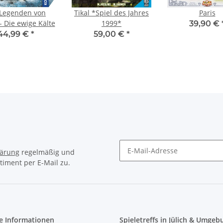
 Legenden von
Tikal *Spiel des Jahres
Paris
- Die ewige Kälte
1999*
39,90 €
44,99 €
*
59,00 €
*
lärung
regelmäßig und
timent per E-Mail zu.
Newsletter Abonnieren
e Informationen
Spieletreffs in Jülich & Umgeb