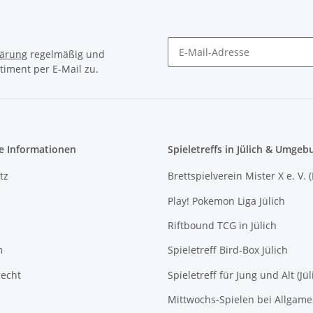
lärung
regelmäßig und
timent per E-Mail zu.
Newsletter Abonnieren
e Informationen
Spieletreffs in Jülich & Umgeb
tz
Brettspielverein Mister X e. V. 
Play! Pokemon Liga Jülich
Riftbound TCG in Jülich
m
Spieletreff Bird-Box Jülich
recht
Spieletreff für Jung und Alt (Jül
Mittwochs-Spielen bei Allgam