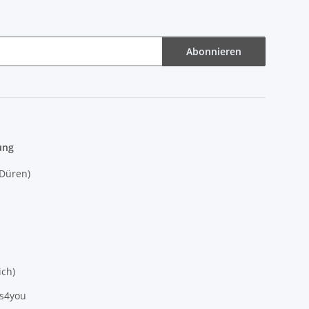
Abonnieren
ung
(Düren)
ich)
es4you