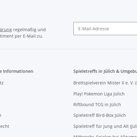
lärung
regelmäßig und
timent per E-Mail zu.
Newsletter Abonnieren
e Informationen
Spieletreffs in Jülich & Umgeb
tz
Brettspielverein Mister X e. V. 
Play! Pokemon Liga Jülich
Riftbound TCG in Jülich
m
Spieletreff Bird-Box Jülich
recht
Spieletreff für Jung und Alt (Jül
Mittwochs-Spielen bei Allgam