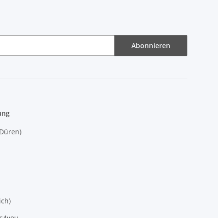
Abonnieren
ung
(Düren)
ich)
es4you