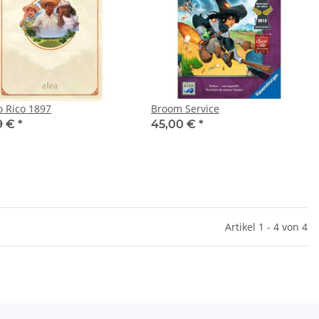
o Rico 1897
Broom Service
9 €
*
45,00 €
*
Artikel 1 - 4 von 4