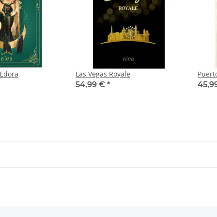
 Edora
Las Vegas Royale
Puert
54,99 €
*
45,9