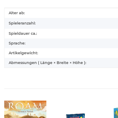
Produkteigenschaft
Wert
Alter ab:
Spieleranzahl:
Spieldauer ca.:
Sprache:
Artikelgewicht:
Abmessungen ( Länge × Breite × Höhe ):