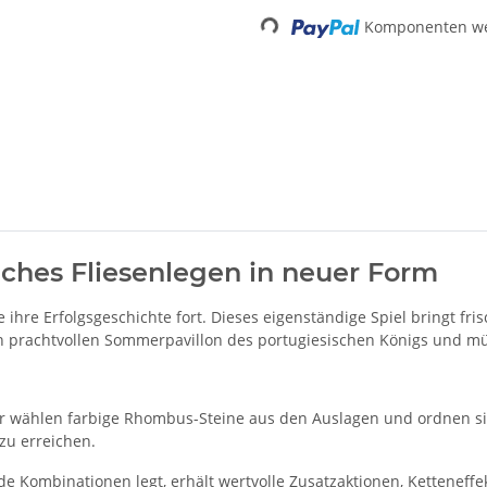
Loading...
Komponenten wer
iches Fliesenlegen in neuer Form
 ihre Erfolgsgeschichte fort. Dieses eigenständige Spiel bringt fr
en prachtvollen Sommerpavillon des portugiesischen Königs und mü
er wählen farbige Rhombus-Steine aus den Auslagen und ordnen sie s
zu erreichen.
e Kombinationen legt, erhält wertvolle Zusatzaktionen, Ketteneff