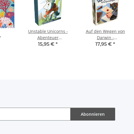
Unstable Unicorns -
Auf den Wegen von
Abenteuer
Darwin -
*
Erweiterungsset
Korrespondenzen
15,95 €
*
17,95 €
*
Abonnieren