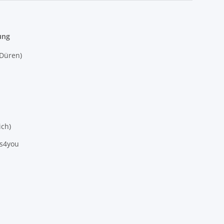
ung
(Düren)
ich)
es4you