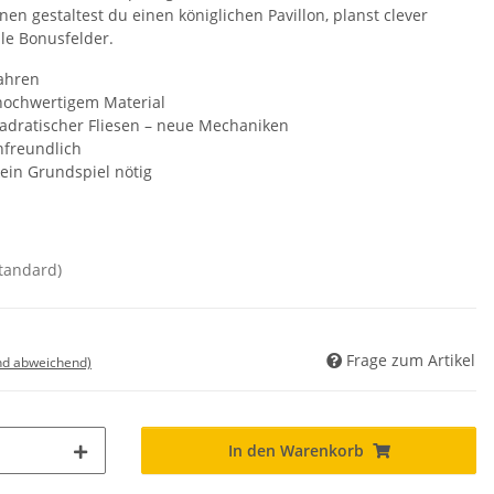
 gestaltest du einen königlichen Pavillon, planst clever
lle Bonusfelder.
Jahren
 hochwertigem Material
adratischer Fliesen – neue Mechaniken
enfreundlich
kein Grundspiel nötig
standard)
Frage zum Artikel
nd abweichend)
In den Warenkorb