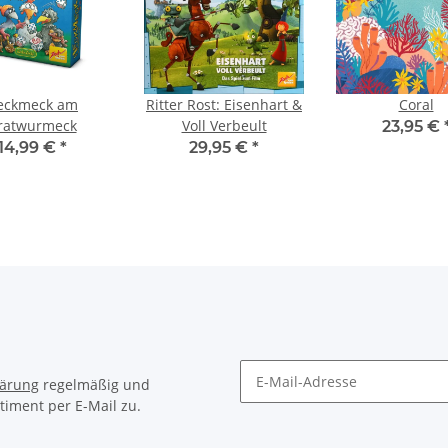
eckmeck am
Ritter Rost: Eisenhart &
Coral
ratwurmeck
Voll Verbeult
23,95 €
14,99 €
*
29,95 €
*
lärung
regelmäßig und
timent per E-Mail zu.
Newsletter Abonnieren