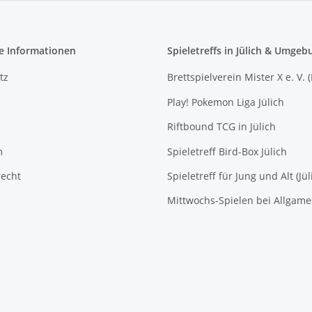
e Informationen
Spieletreffs in Jülich & Umgeb
tz
Brettspielverein Mister X e. V. 
Play! Pokemon Liga Jülich
Riftbound TCG in Jülich
m
Spieletreff Bird-Box Jülich
recht
Spieletreff für Jung und Alt (Jül
Mittwochs-Spielen bei Allgam