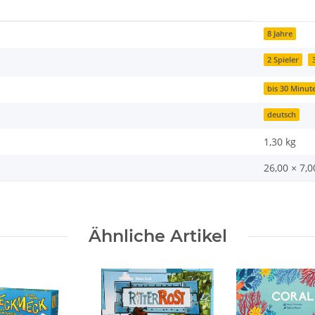
8 Jahre
2 Spieler
bis 30 Minut
deutsch
1,30
kg
26,00 × 7,
Ähnliche Artikel