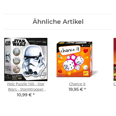
Ähnliche Artikel
Holz Puzzle 160 - Star
Chance it
C
Wars - Stormtrooper
19,95 €
*
Helm (Konturenpuzzle)
10,99 €
*