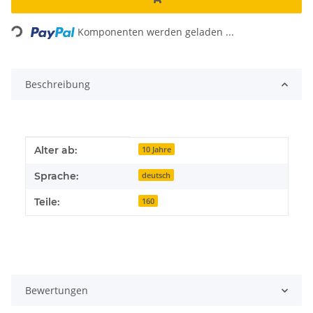
Loading...
Komponenten werden geladen ...
Beschreibung
Produkteigenschaft
Wert
Alter ab:
10 Jahre
Sprache:
deutsch
Teile:
160
Bewertungen