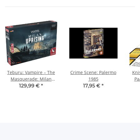
Teburu: Vampire – The
Crime Scene: Palermo
Knis
Masquerade: Milan
1985
Pa
Uprising
129,99 €
*
17,95 €
*
*Premiumshop-
exklusiv*