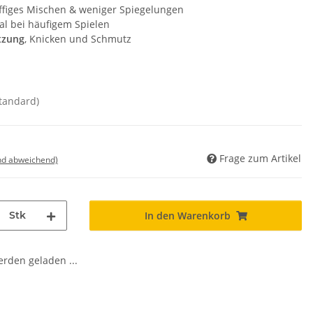
iffiges Mischen & weniger Spiegelungen
al bei häufigem Spielen
tzung
, Knicken und Schmutz
standard)
Frage zum Artikel
nd abweichend)
Stk
In den Warenkorb
den geladen ...