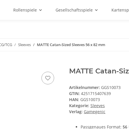
Rollenspiele
Gesellschaftsspiele
Kartensp
LCG/TCG
Sleeves
MATTE Catan-Sized Sleeves 56 x 82 mm
MATTE Catan-Siz
Artikelnummer:
GGS10073
GTIN:
4251715407639
HAN:
GGS10073
Kategorie:
Sleeves
Verlag:
Gamegenic
Passgenaues Format:
56