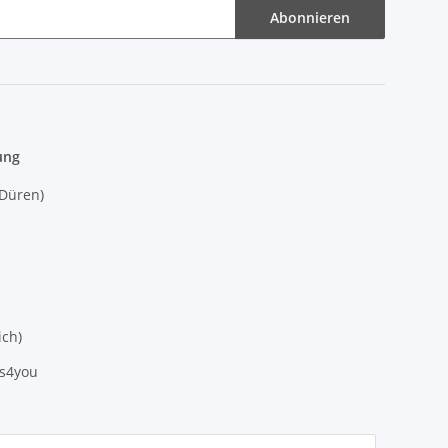
Abonnieren
ung
(Düren)
ich)
es4you