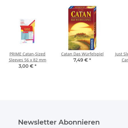
PRIME Catan-Sized
Catan Das Würfelspiel
Just S
Sleeves 56 x 82 mm
Ca
7,49 €
*
(
3,00 €
*
Newsletter Abonnieren