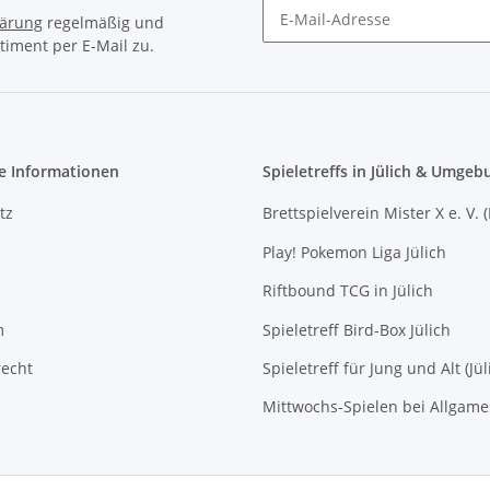
lärung
regelmäßig und
timent per E-Mail zu.
Newsletter Abonnieren
e Informationen
Spieletreffs in Jülich & Umgeb
tz
Brettspielverein Mister X e. V. 
Play! Pokemon Liga Jülich
Riftbound TCG in Jülich
m
Spieletreff Bird-Box Jülich
recht
Spieletreff für Jung und Alt (Jül
Mittwochs-Spielen bei Allgam