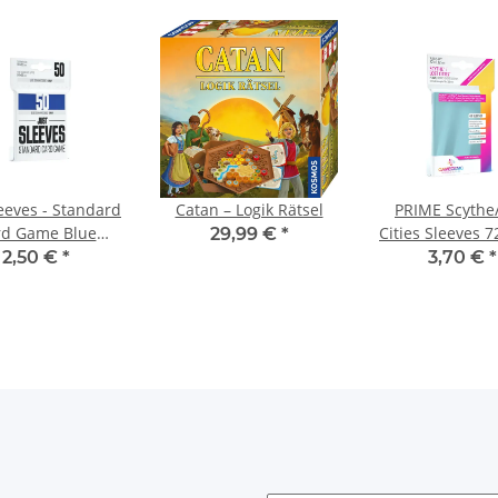
leeves - Standard
Catan – Logik Rätsel
PRIME Scythe
rd Game Blue
Cities Sleeves 7
29,99 €
*
Einzelpack)
mm
2,50 €
*
3,70 €
*