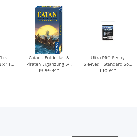
/Lost
Catan - Entdecker &
Ultra PRO Penny
2 x 112
Piraten Ergänzung 5/6
Sleeves – Standard Soft
Spieler
Card Sleeves,
19,99 €
*
1,10 €
*
transparent (100 Stück)