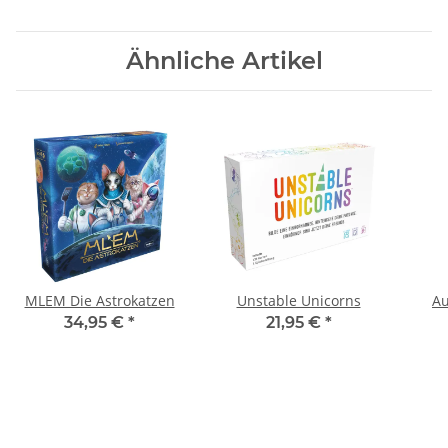
Ähnliche Artikel
MLEM Die Astrokatzen
Unstable Unicorns
Au
34,95 €
*
21,95 €
*
K