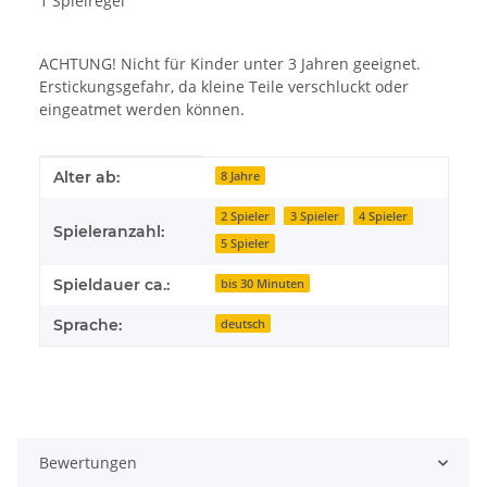
1 Spielregel
ACHTUNG! Nicht für Kinder unter 3 Jahren geeignet.
Erstickungsgefahr, da kleine Teile verschluckt oder
eingeatmet werden können.
Produkteigenschaft
Wert
Alter ab:
8 Jahre
2 Spieler
3 Spieler
4 Spieler
Spieleranzahl:
5 Spieler
Spieldauer ca.:
bis 30 Minuten
Sprache:
deutsch
Bewertungen