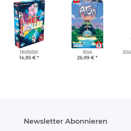
HexRoller
Atua
Ein
14,95 €
*
26,99 €
*
Newsletter Abonnieren