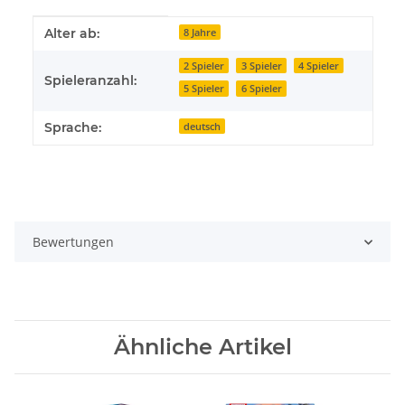
Produkteigenschaft
Wert
Alter ab:
8 Jahre
2 Spieler
3 Spieler
4 Spieler
Spieleranzahl:
5 Spieler
6 Spieler
Sprache:
deutsch
Bewertungen
Ähnliche Artikel