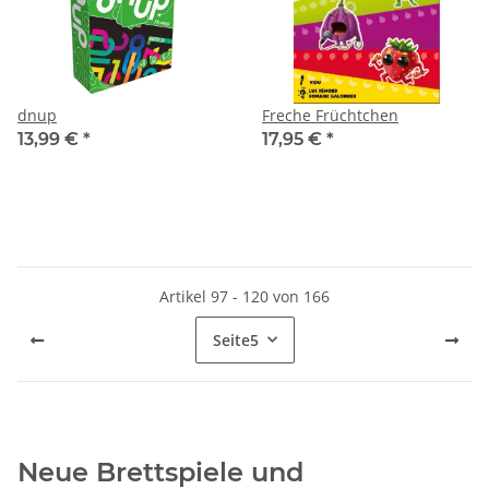
dnup
Freche Früchtchen
13,99 €
*
17,95 €
*
Artikel 97 - 120 von 166
Seite
5
Neue Brettspiele und