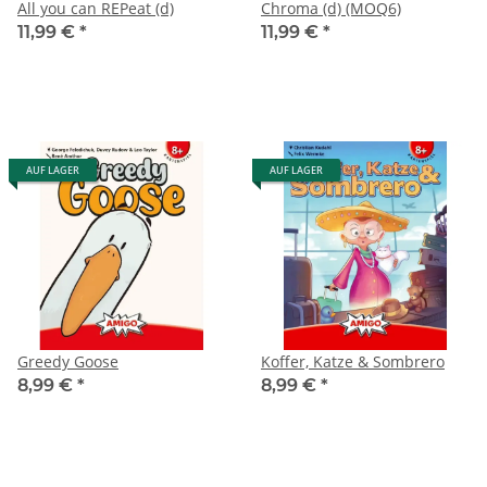
All you can REPeat (d)
Chroma (d) (MOQ6)
11,99 €
*
11,99 €
*
AUF LAGER
AUF LAGER
Greedy Goose
Koffer, Katze & Sombrero
8,99 €
*
8,99 €
*