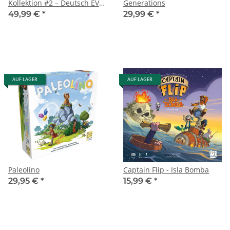
Kollektion #2 – Deutsch EVT
Generations
19. Juni 2026
49,99 €
*
29,99 €
*
AUF LAGER
AUF LAGER
Paleolino
Captain Flip - Isla Bomba
29,95 €
*
15,99 €
*