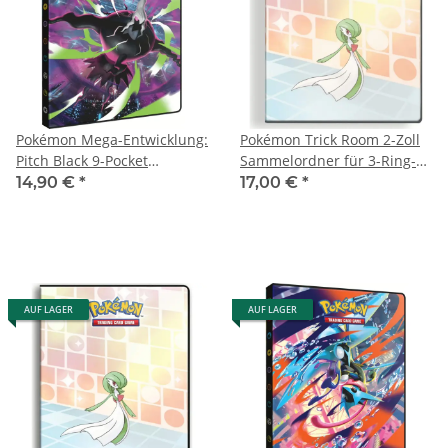
Pokémon Mega-Entwicklung:
Pokémon Trick Room 2-Zoll
Pitch Black 9-Pocket
Sammelordner für 3-Ring-
Sammelalbum für 252
Seiten
14,90 €
*
17,00 €
*
Karten
AUF LAGER
AUF LAGER