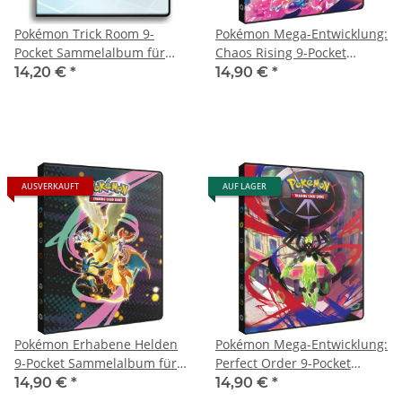
Pokémon Trick Room 9-
Pokémon Mega-Entwicklung:
Pocket Sammelalbum für
Chaos Rising 9-Pocket
180 Karten
Sammelalbum für 252
14,20 €
*
14,90 €
*
Karten
AUSVERKAUFT
AUF LAGER
Pokémon Erhabene Helden
Pokémon Mega-Entwicklung:
9-Pocket Sammelalbum für
Perfect Order 9-Pocket
252 Karten
Sammelalbum für 252
14,90 €
*
14,90 €
*
Karten