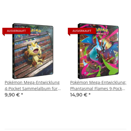
AUSVERKAUFT
AUSVERKAUFT
Pokémon Mega-Entwicklung
Pokémon Mega-Entwicklung:
4-Pocket Sammelalbum für
Phantasmal Flames 9-Pocket
80 Karten
Sammelalbum für 252
9,90 €
*
14,90 €
*
Karten