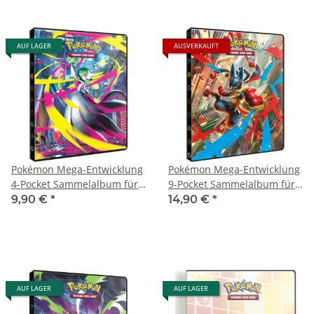
AUF LAGER
AUSVERKAUFT
Pokémon Mega-Entwicklung
Pokémon Mega-Entwicklung
4-Pocket Sammelalbum für
9-Pocket Sammelalbum für
80 Karten
252 Karten
9,90 €
*
14,90 €
*
AUF LAGER
AUF LAGER