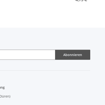
Abonnieren
ung
(Düren)