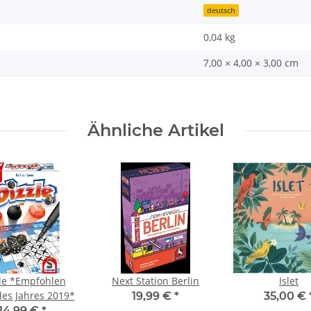
deutsch
0,04
kg
7,00 × 4,00 × 3,00 cm
Ähnliche Artikel
le *Empfohlen
Next Station Berlin
Islet
des Jahres 2019*
19,99 €
*
35,00 €
14,99 €
*