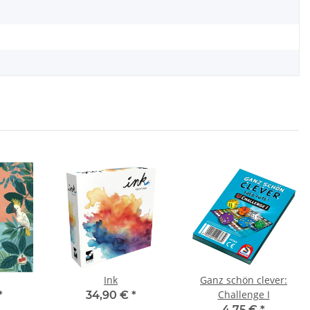
Ink
Ganz schön clever:
Challenge I
*
34,90 €
*
4,75 €
*