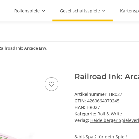
Rollenspiele
Gesellschaftsspiele
Kartensp
Railroad Ink: Arcade Erw.
Railroad Ink: Ar
Artikelnummer:
HR027
GTIN:
4260664070245
HAN:
HR027
Kategorie:
Roll & Write
Verlag:
Heidelberger Spielever
8-bit-Spaß für dein Spiel!