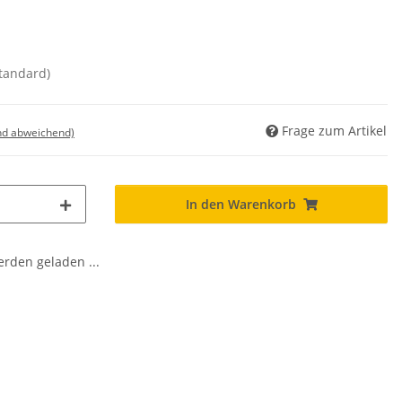
standard)
Frage zum Artikel
nd abweichend)
In den Warenkorb
den geladen ...