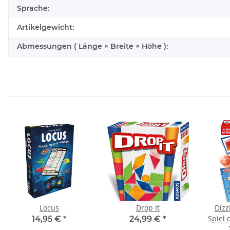
Sprache:
Artikelgewicht:
Abmessungen ( Länge × Breite × Höhe ):
Locus
Drop It
Dizz
Spiel 
14,95 €
*
24,99 €
*