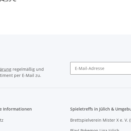
lärung
regelmäßig und
timent per E-Mail zu.
Newsletter Abonnieren
e Informationen
Spieletreffs in Jülich & Umgeb
tz
Brettspielverein Mister X e. V. 
Play! Pokemon Liga Jülich