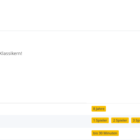
Klassikern!
8 Jahre
1 Spieler
2 Spieler
3 Sp
bis 30 Minuten