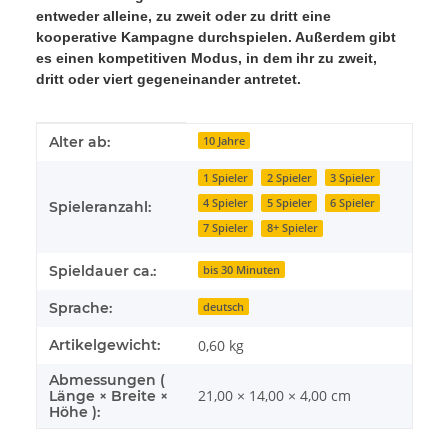
entweder alleine, zu zweit oder zu dritt eine
kooperative Kampagne durchspielen. Außerdem gibt
es einen kompetitiven Modus, in dem ihr zu zweit,
dritt oder viert gegeneinander antretet.
Produkteigenschaft
Wert
Alter ab:
10 Jahre
1 Spieler
2 Spieler
3 Spieler
4 Spieler
5 Spieler
6 Spieler
Spieleranzahl:
7 Spieler
8+ Spieler
Spieldauer ca.:
bis 30 Minuten
Sprache:
deutsch
Artikelgewicht:
0,60
kg
Abmessungen (
21,00 × 14,00 × 4,00 cm
Länge × Breite ×
Höhe ):