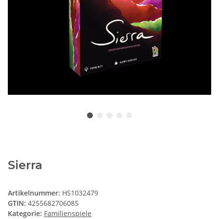
Sierra
Artikelnummer:
HS1032479
GTIN:
4255682706085
Kategorie:
Familienspiele