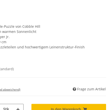
e-Puzzle von Cobble Hill
im warmen Sonnenlicht
yer Jr.
9 cm
uzzleteilen und hochwertigem Leinenstruktur-Finish
standard)
Frage zum Artikel
nd abweichend)
Stk
In den Warenkorb