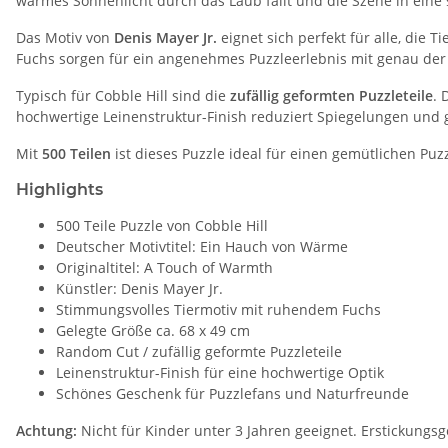
warmes Sonnenlicht durch das Laub fällt und die Szene in eine 
Das Motiv von
Denis Mayer Jr.
eignet sich perfekt für alle, di
Fuchs sorgen für ein angenehmes Puzzleerlebnis mit genau de
Typisch für Cobble Hill sind die
zufällig geformten Puzzleteile
. 
hochwertige Leinenstruktur-Finish reduziert Spiegelungen und 
Mit
500 Teilen
ist dieses Puzzle ideal für einen gemütlichen Puz
Highlights
500 Teile Puzzle von Cobble Hill
Deutscher Motivtitel: Ein Hauch von Wärme
Originaltitel: A Touch of Warmth
Künstler: Denis Mayer Jr.
Stimmungsvolles Tiermotiv mit ruhendem Fuchs
Gelegte Größe ca. 68 x 49 cm
Random Cut / zufällig geformte Puzzleteile
Leinenstruktur-Finish für eine hochwertige Optik
Schönes Geschenk für Puzzlefans und Naturfreunde
Achtung:
Nicht für Kinder unter 3 Jahren geeignet. Erstickungsg