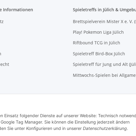
e Informationen
Spieletreffs in Jülich & Umgeb
tz
Brettspielverein Mister X e. V. 
Play! Pokemon Liga Jülich
Riftbound TCG in Jülich
m
Spieletreff Bird-Box Jülich
recht
Spieletreff für Jung und Alt (Jül
Mittwochs-Spielen bei Allgam
den Einsatz folgender Dienste auf unserer Website: Technisch notwend
Google Tag Manager. Sie können die Einstellung jederzeit ändern
nden Sie unter
Konfigurieren
und in unserer
Datenschutzerklärung
.