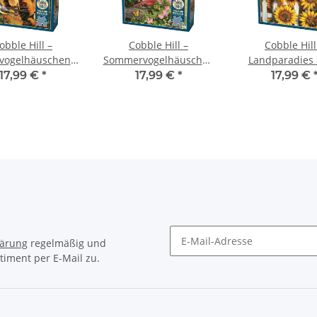
obble Hill –
Cobble Hill –
Cobble Hill
vogelhäuschen –
Sommervogelhäuschen
Landparadies 
500 Teile
– 500 Teile
Teile
17,99 €
*
17,99 €
*
17,99 €
lärung
regelmäßig und
timent per E-Mail zu.
Newsletter Abonnieren