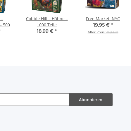
 –
Cobble Hill – Hähne –
Free Market: NYC
– 500
1000 Teile
19,95 €
*
*
18,99 €
*
Alter Preis:
59,00 €
Abonnieren