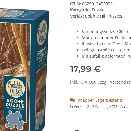
GTIN:
0625012450058
Kategorie:
Puzzle
Verlag:
Cobble Hill Puzzles
Stimmungsvolles 500-Teil
Motiv: ruhender Fuchs 
Illustration von Denis Ma
Gelegte Größe ca. 68 x 4
Mit zufällig geformten P
17,99 €
inkl. 19% USt. , zzgl.
Versand
(
knapper Lagerbestand
Lieferzeit:
2 - 3 Werktage
(DE - Ausla