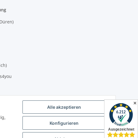
ung
(Düren)
ich)
es4you
✕
Alle akzeptieren
ig,
Konfigurieren