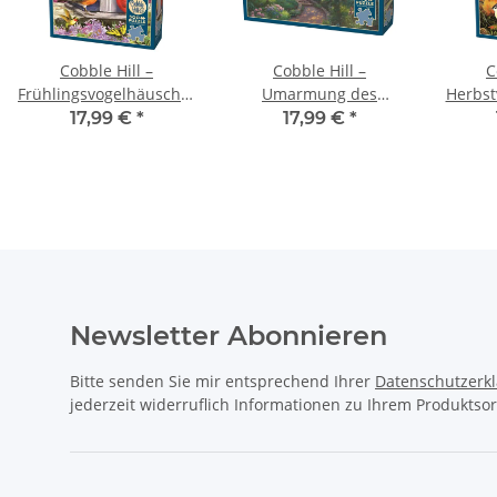
Cobble Hill –
Cobble Hill –
C
Frühlingsvogelhäuschen
Umarmung des
Herbst
– 500 Teile
Frühlings – 500 Teile
17,99 €
*
17,99 €
*
Newsletter Abonnieren
Bitte senden Sie mir entsprechend Ihrer
Datenschutzerk
jederzeit widerruflich Informationen zu Ihrem Produktsor