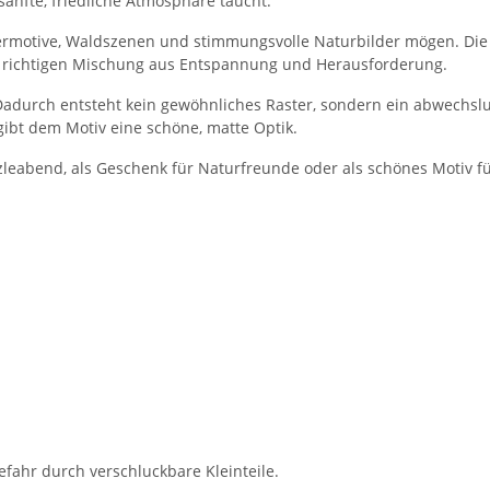
sanfte, friedliche Atmosphäre taucht.
e Tiermotive, Waldszenen und stimmungsvolle Naturbilder mögen. D
r richtigen Mischung aus Entspannung und Herausforderung.
Dadurch entsteht kein gewöhnliches Raster, sondern ein abwechs
gibt dem Motiv eine schöne, matte Optik.
zleabend, als Geschenk für Naturfreunde oder als schönes Motiv für 
efahr durch verschluckbare Kleinteile.