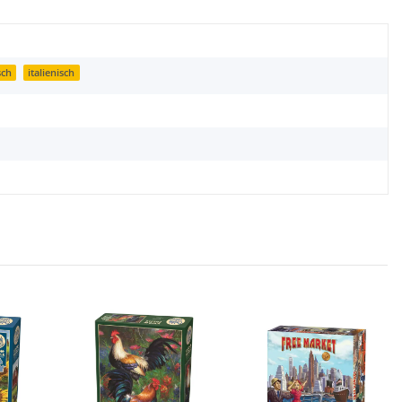
sch
italienisch