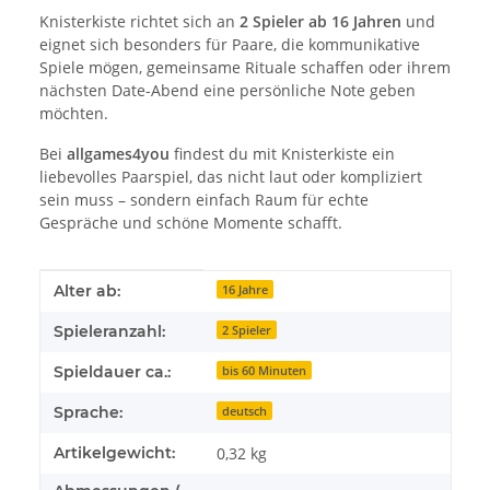
Knisterkiste richtet sich an
2 Spieler ab 16 Jahren
und
eignet sich besonders für Paare, die kommunikative
Spiele mögen, gemeinsame Rituale schaffen oder ihrem
nächsten Date-Abend eine persönliche Note geben
möchten.
Bei
allgames4you
findest du mit Knisterkiste ein
liebevolles Paarspiel, das nicht laut oder kompliziert
sein muss – sondern einfach Raum für echte
Gespräche und schöne Momente schafft.
Produkteigenschaft
Wert
Alter ab:
16 Jahre
Spieleranzahl:
2 Spieler
Spieldauer ca.:
bis 60 Minuten
Sprache:
deutsch
Artikelgewicht:
0,32
kg