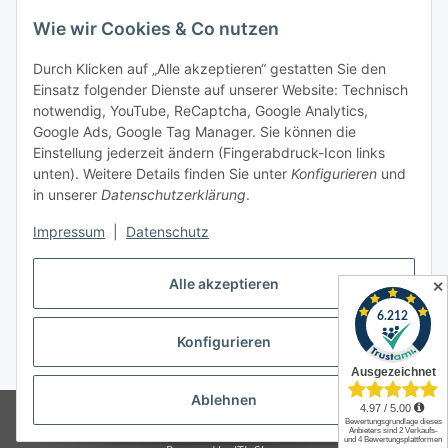
Newsletter Abonnieren
Wie wir Cookies & Co nutzen
Informationen
Durch Klicken auf „Alle akzeptieren“ gestatten Sie den
Einsatz folgender Dienste auf unserer Website: Technisch
notwendig, YouTube, ReCaptcha, Google Analytics,
Gesetzliche Informationen
Google Ads, Google Tag Manager. Sie können die
Einstellung jederzeit ändern (Fingerabdruck-Icon links
Spieletreffs in Jülich & Umgebung
unten). Weitere Details finden Sie unter
Konfigurieren
und
in unserer
Datenschutzerklärung
.
Impressum
|
Datenschutz
Vertrag widerrufen
Alle akzeptieren
✕
Konfigurieren
* Alle Preise inkl. gesetzlicher USt., zzgl.
Versand
Ablehnen
© Allgames4you - Brettspielfachhandel von Patrick Enger
Brettspiele
günstig online kaufen bei Allgames4you in Jülich.