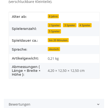
(verschluckbare Kleinteile).
Produkteigenschaft
Wert
Alter ab:
8 Jahre
2 Spieler
3 Spieler
4 Spieler
Spieleranzahl:
5 Spieler
Spieldauer ca.:
bis 20 Minuten
Sprache:
deutsch
Artikelgewicht:
0,21
kg
Abmessungen (
4,20 × 12,50 × 12,50 cm
Länge × Breite ×
Höhe ):
Bewertungen