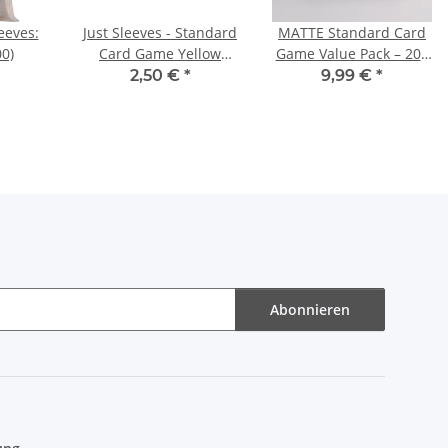
eeves:
Just Sleeves - Standard
MATTE Standard Card
0)
Card Game Yellow
Game Value Pack – 200
(Einzelpack)
Kartenhüllen 66 x 91
2,50 €
*
9,99 €
*
mm
Abonnieren