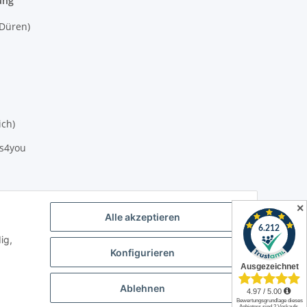
ung
(Düren)
ich)
es4you
✕
Alle akzeptieren
ig,
Konfigurieren
Ablehnen