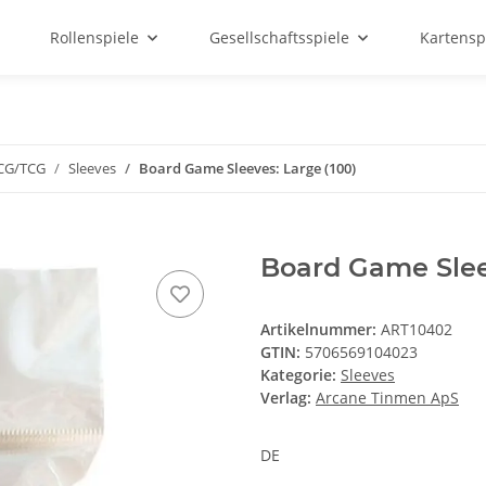
Rollenspiele
Gesellschaftsspiele
Kartensp
LCG/TCG
Sleeves
Board Game Sleeves: Large (100)
Board Game Sleev
Artikelnummer:
ART10402
GTIN:
5706569104023
Kategorie:
Sleeves
Verlag:
Arcane Tinmen ApS
DE