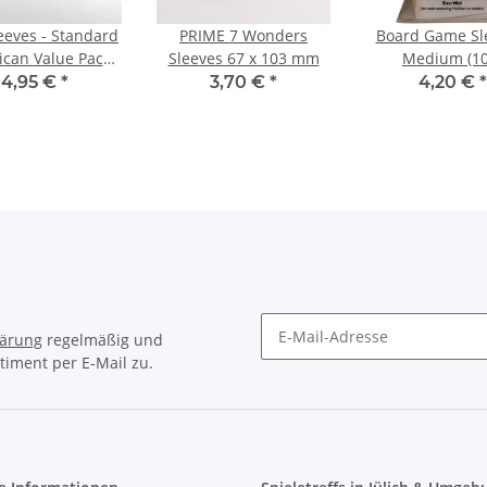
leeves - Standard
PRIME 7 Wonders
Board Game Sl
can Value Pack
Sleeves 67 x 103 mm
Medium (10
0) (Einzelpack)
4,95 €
*
3,70 €
*
4,20 €
*
lärung
regelmäßig und
timent per E-Mail zu.
Newsletter Abonnieren