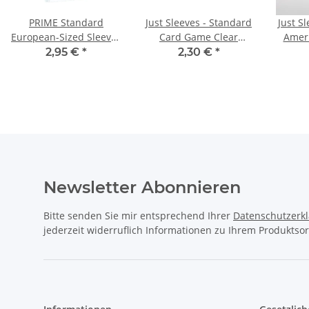
PRIME Standard
Just Sleeves - Standard
Just S
European-Sized Sleeves
Card Game Clear
Ameri
62 x 94 mm (Einzelpack)
(Einzelpack)
(15
2,95 €
*
2,30 €
*
Newsletter Abonnieren
Bitte senden Sie mir entsprechend Ihrer
Datenschutzerk
jederzeit widerruflich Informationen zu Ihrem Produktsor