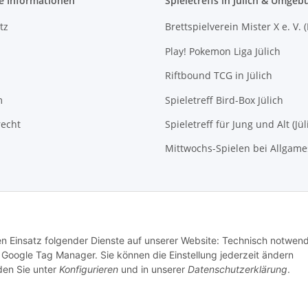
e Informationen
Spieletreffs in Jülich & Umgeb
tz
Brettspielverein Mister X e. V. 
Play! Pokemon Liga Jülich
Riftbound TCG in Jülich
m
Spieletreff Bird-Box Jülich
recht
Spieletreff für Jung und Alt (Jül
Mittwochs-Spielen bei Allgam
den Einsatz folgender Dienste auf unserer Website: Technisch notwend
Google Tag Manager. Sie können die Einstellung jederzeit ändern
nden Sie unter
Konfigurieren
und in unserer
Datenschutzerklärung
.