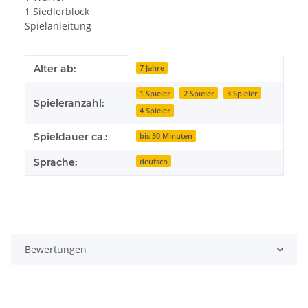
1 Siedlerblock
Spielanleitung
Produkteigenschaft
Wert
Alter ab:
7 Jahre
1 Spieler
2 Spieler
3 Spieler
Spieleranzahl:
4 Spieler
Spieldauer ca.:
bis 30 Minuten
Sprache:
deutsch
Bewertungen