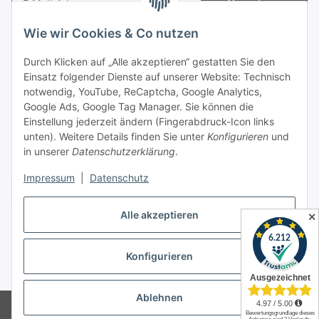
Abonnieren
Newsletter Abonnieren
Wie wir Cookies & Co nutzen
Informationen
Durch Klicken auf „Alle akzeptieren“ gestatten Sie den
Einsatz folgender Dienste auf unserer Website: Technisch
notwendig, YouTube, ReCaptcha, Google Analytics,
Gesetzliche Informationen
Google Ads, Google Tag Manager. Sie können die
Einstellung jederzeit ändern (Fingerabdruck-Icon links
Spieletreffs in Jülich & Umgebung
unten). Weitere Details finden Sie unter
Konfigurieren
und
in unserer
Datenschutzerklärung
.
Impressum
|
Datenschutz
Vertrag widerrufen
Alle akzeptieren
✕
Konfigurieren
* Alle Preise inkl. gesetzlicher USt., zzgl.
Versand
Ablehnen
© Allgames4you - Brettspielfachhandel von Patrick Enger
Brettspiele