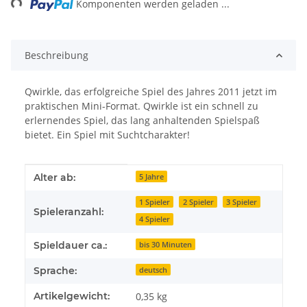
ng...
Komponenten werden geladen ...
Beschreibung
Qwirkle, das erfolgreiche Spiel des Jahres 2011 jetzt im
praktischen Mini-Format. Qwirkle ist ein schnell zu
erlernendes Spiel, das lang anhaltenden Spielspaß
bietet. Ein Spiel mit Suchtcharakter!
Produkteigenschaft
Wert
Alter ab:
5 Jahre
1 Spieler
2 Spieler
3 Spieler
Spieleranzahl:
4 Spieler
Spieldauer ca.:
bis 30 Minuten
Sprache:
deutsch
Artikelgewicht:
0,35
kg