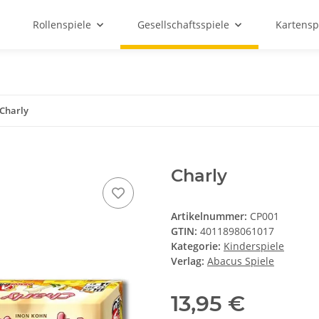
Rollenspiele
Gesellschaftsspiele
Kartensp
Charly
Charly
Artikelnummer:
CP001
GTIN:
4011898061017
Kategorie:
Kinderspiele
Verlag:
Abacus Spiele
13,95 €