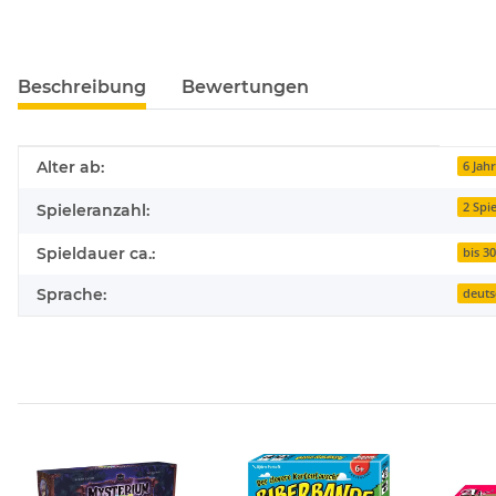
Beschreibung
Bewertungen
Produkteigenschaft
Wert
Alter ab:
6 Jah
2 Spi
Spieleranzahl:
Spieldauer ca.:
bis 3
Sprache:
deuts