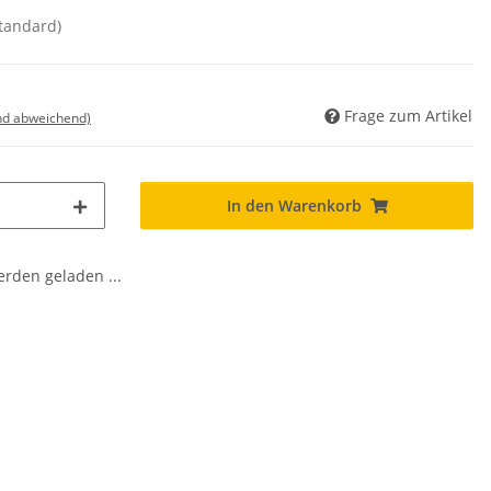
standard)
Frage zum Artikel
nd abweichend)
In den Warenkorb
den geladen ...