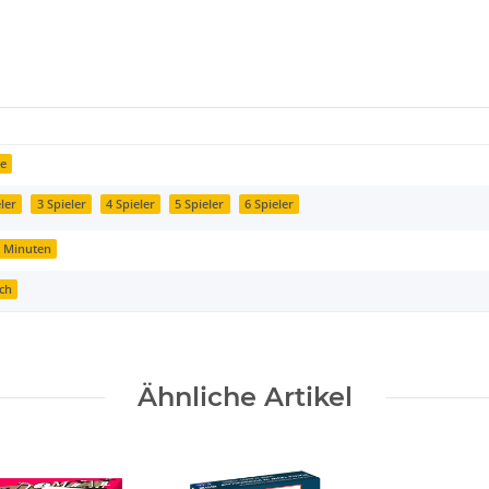
re
eler
3 Spieler
4 Spieler
5 Spieler
6 Spieler
0 Minuten
ch
Ähnliche Artikel