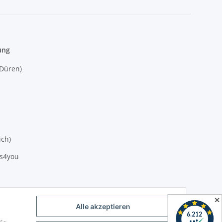
ung
(Düren)
ich)
es4you
✕
Alle akzeptieren