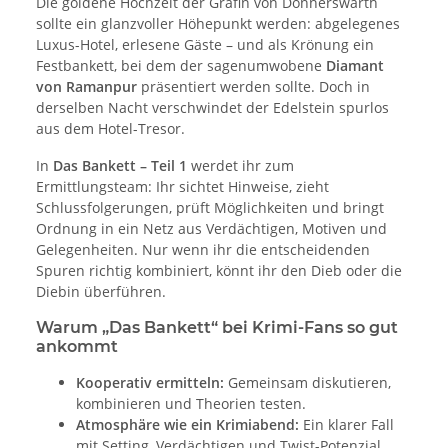
Die goldene Hochzeit der Gräfin von Donnerswarth
sollte ein glanzvoller Höhepunkt werden: abgelegenes
Luxus-Hotel, erlesene Gäste – und als Krönung ein
Festbankett, bei dem der sagenumwobene
Diamant
von Ramanpur
präsentiert werden sollte. Doch in
derselben Nacht verschwindet der Edelstein spurlos
aus dem Hotel-Tresor.
In
Das Bankett – Teil 1
werdet ihr zum
Ermittlungsteam: Ihr sichtet Hinweise, zieht
Schlussfolgerungen, prüft Möglichkeiten und bringt
Ordnung in ein Netz aus Verdächtigen, Motiven und
Gelegenheiten. Nur wenn ihr die entscheidenden
Spuren richtig kombiniert, könnt ihr den Dieb oder die
Diebin überführen.
Warum „Das Bankett“ bei Krimi-Fans so gut
ankommt
Kooperativ ermitteln:
Gemeinsam diskutieren,
kombinieren und Theorien testen.
Atmosphäre wie ein Krimiabend:
Ein klarer Fall
mit Setting, Verdächtigen und Twist-Potenzial.