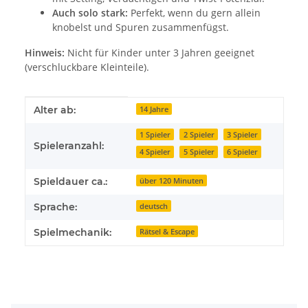
Auch solo stark:
Perfekt, wenn du gern allein
knobelst und Spuren zusammenfügst.
Hinweis:
Nicht für Kinder unter 3 Jahren geeignet
(verschluckbare Kleinteile).
Produkteigenschaft
Wert
Alter ab:
14 Jahre
1 Spieler
2 Spieler
3 Spieler
Spieleranzahl:
4 Spieler
5 Spieler
6 Spieler
Spieldauer ca.:
über 120 Minuten
Sprache:
deutsch
Spielmechanik:
Rätsel & Escape