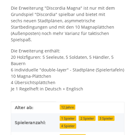
Die Erweiterung "Discordia Magna" ist nur mit dem
Grundspiel "Discordia" spielbar und bietet mit
sechs neuen Stadtplänen, asymmetrische
Startbedingungen und mit den 10 Magnaplättchen
(Außenposten) noch mehr Varianz für taktischen
Spielspaß.
Die Erweiterung enthält:
20 Holzfiguren: 5 Seeleute, 5 Soldaten, 5 Händler, 5
Bauern
6 individuelle "double-layer" - Stadtpläne (Spielertafeln)
10 Magna-Plättchen
4 Übersichtsplättchen
Je 1 Regelheft in Deutsch + Englisch
Produkteigenschaft
Wert
Alter ab:
12 Jahre
1 Spieler
2 Spieler
3 Spieler
Spieleranzahl:
4 Spieler