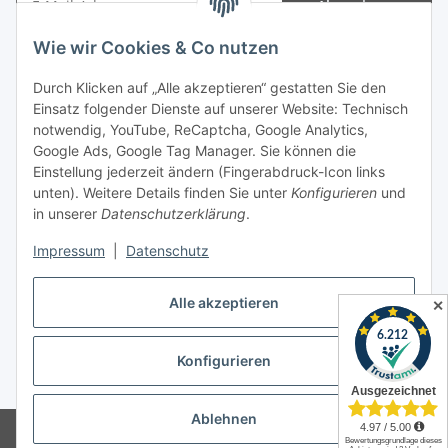
Abonnieren
Newsletter Abonnieren
Wie wir Cookies & Co nutzen
Informationen
Durch Klicken auf „Alle akzeptieren“ gestatten Sie den
Einsatz folgender Dienste auf unserer Website: Technisch
notwendig, YouTube, ReCaptcha, Google Analytics,
Gesetzliche Informationen
Google Ads, Google Tag Manager. Sie können die
Einstellung jederzeit ändern (Fingerabdruck-Icon links
Spieletreffs in Jülich & Umgebung
unten). Weitere Details finden Sie unter
Konfigurieren
und
in unserer
Datenschutzerklärung
.
Impressum
|
Datenschutz
Vertrag widerrufen
Alle akzeptieren
✕
Konfigurieren
* Alle Preise inkl. gesetzlicher USt., zzgl.
Versand
Ablehnen
© Allgames4you - Brettspielfachhandel von Patrick Enger
Brettspiele