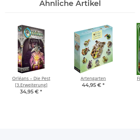
Ähnliche Artikel
Orléans – Die Pest
Artengarten
F
[3.Erweiterung]
44,95 €
*
34,95 €
*