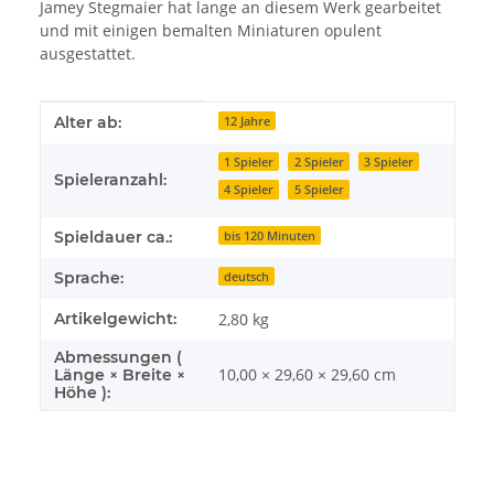
Jamey Stegmaier hat lange an diesem Werk gearbeitet
und mit einigen bemalten Miniaturen opulent
ausgestattet.
Produkteigenschaft
Wert
Alter ab:
12 Jahre
1 Spieler
2 Spieler
3 Spieler
Spieleranzahl:
4 Spieler
5 Spieler
Spieldauer ca.:
bis 120 Minuten
Sprache:
deutsch
Artikelgewicht:
2,80
kg
Abmessungen (
10,00 × 29,60 × 29,60 cm
Länge × Breite ×
Höhe ):