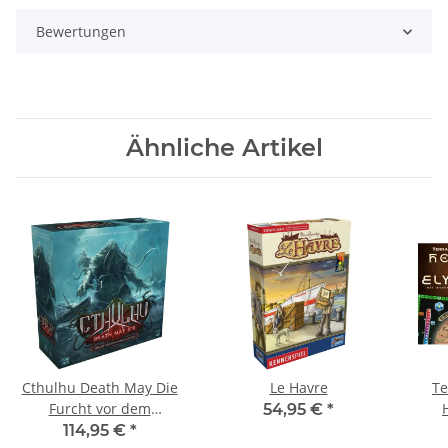
Bewertungen
Ähnliche Artikel
Cthulhu Death May Die
Le Havre
Te
Furcht vor dem
54,95 €
*
Unbekannten
114,95 €
*