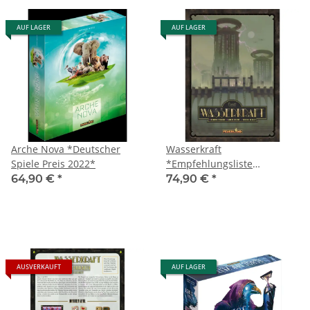
AUF LAGER
AUF LAGER
Arche Nova *Deutscher
Wasserkraft
Spiele Preis 2022*
*Empfehlungsliste
Kennerspiel des Jahres
64,90 €
*
74,90 €
*
2021*
AUSVERKAUFT
AUF LAGER