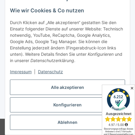
Newsletter Abonnieren
Wie wir Cookies & Co nutzen
Informationen
Durch Klicken auf „Alle akzeptieren“ gestatten Sie den
Einsatz folgender Dienste auf unserer Website: Technisch
Gesetzliche Informationen
notwendig, YouTube, ReCaptcha, Google Analytics,
Google Ads, Google Tag Manager. Sie können die
Einstellung jederzeit ändern (Fingerabdruck-Icon links
Spieletreffs in Jülich & Umgebung
unten). Weitere Details finden Sie unter
Konfigurieren
und
in unserer
Datenschutzerklärung
.
Impressum
|
Datenschutz
Vertrag widerrufen
Alle akzeptieren
✕
Konfigurieren
* Alle Preise inkl. gesetzlicher USt., zzgl.
Versand
Ablehnen
© Allgames4you - Brettspielfachhandel von Patrick Enger
Brettspiele
günstig online kaufen bei Allgames4you in Jülich.