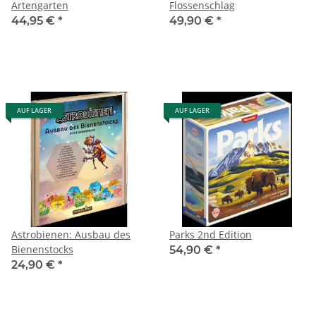
Artengarten
Flossenschlag
44,95 €
*
49,90 €
*
AUF LAGER
AUF LAGER
Astrobienen: Ausbau des
Parks 2nd Edition
Bienenstocks
54,90 €
*
24,90 €
*