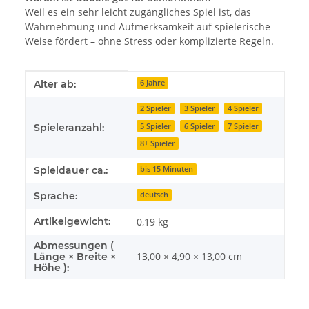
Weil es ein sehr leicht zugängliches Spiel ist, das
Wahrnehmung und Aufmerksamkeit auf spielerische
Weise fördert – ohne Stress oder komplizierte Regeln.
Produkteigenschaft
Wert
Alter ab:
6 Jahre
2 Spieler
3 Spieler
4 Spieler
5 Spieler
6 Spieler
7 Spieler
Spieleranzahl:
8+ Spieler
Spieldauer ca.:
bis 15 Minuten
Sprache:
deutsch
Artikelgewicht:
0,19
kg
Abmessungen (
13,00 × 4,90 × 13,00 cm
Länge × Breite ×
Höhe ):