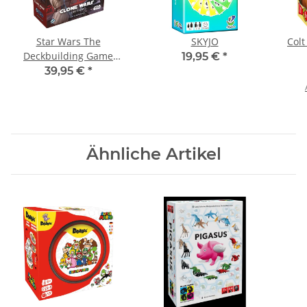
Star Wars The
SKYJO
Colt
Deckbuilding Game
19,95 €
*
Clone Wars Edition
39,95 €
*
Ähnliche Artikel