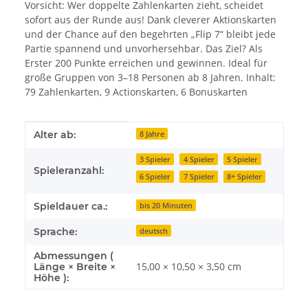
Vorsicht: Wer doppelte Zahlenkarten zieht, scheidet
sofort aus der Runde aus! Dank cleverer Aktionskarten
und der Chance auf den begehrten „Flip 7“ bleibt jede
Partie spannend und unvorhersehbar. Das Ziel? Als
Erster 200 Punkte erreichen und gewinnen. Ideal für
große Gruppen von 3–18 Personen ab 8 Jahren. Inhalt:
79 Zahlenkarten, 9 Actionskarten, 6 Bonuskarten
Produkteigenschaft
Wert
Alter ab:
8 Jahre
3 Spieler
4 Spieler
5 Spieler
Spieleranzahl:
6 Spieler
7 Spieler
8+ Spieler
Spieldauer ca.:
bis 20 Minuten
Sprache:
deutsch
Abmessungen (
15,00 × 10,50 × 3,50 cm
Länge × Breite ×
Höhe ):