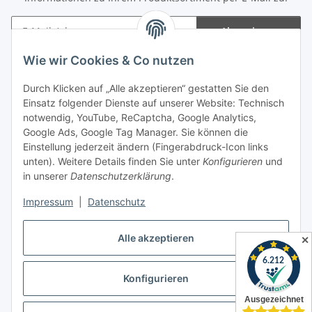
Abonnieren
Newsletter Abonnieren
Wie wir Cookies & Co nutzen
Informationen
Durch Klicken auf „Alle akzeptieren“ gestatten Sie den
Einsatz folgender Dienste auf unserer Website: Technisch
notwendig, YouTube, ReCaptcha, Google Analytics,
Gesetzliche Informationen
Google Ads, Google Tag Manager. Sie können die
Einstellung jederzeit ändern (Fingerabdruck-Icon links
Spieletreffs in Jülich & Umgebung
unten). Weitere Details finden Sie unter
Konfigurieren
und
in unserer
Datenschutzerklärung
.
Impressum
|
Datenschutz
Vertrag widerrufen
Alle akzeptieren
✕
Konfigurieren
* Alle Preise inkl. gesetzlicher USt., zzgl.
Versand