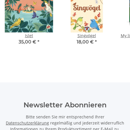
Islet
Singvögel
My li
35,00 €
*
18,00 €
*
Newsletter Abonnieren
Bitte senden Sie mir entsprechend Ihrer
Datenschutzerklärung
regelmäßig und jederzeit widerruflich
Informationen zu Ihrem Produktsortiment per E-Mail zu.