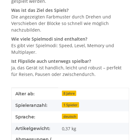
gespielt werden.
Was ist das Ziel des Spiels?
Die angezeigten Farbmuster durch Drehen und
Verschieben der Blöcke so schnell wie möglich
nachzubilden.
Wie viele Spielmodi sind enthalten?
Es gibt vier Spielmodi: Speed, Level, Memory und
Multiplayer.
Ist Flipslide auch unterwegs spielbar?
Ja, das Gerät ist handlich, leicht und robust – perfekt
für Reisen, Pausen oder zwischendurch.
Produkteigenschaft
Wert
Alter ab:
8 Jahre
Spieleranzahl:
1 Spieler
Sprache:
deutsch
Artikelgewicht:
0,37
kg
Abmessungen (