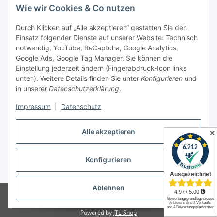
Newsletter Abonnieren
Wie wir Cookies & Co nutzen
Informationen
Durch Klicken auf „Alle akzeptieren“ gestatten Sie den
Einsatz folgender Dienste auf unserer Website: Technisch
notwendig, YouTube, ReCaptcha, Google Analytics,
Gesetzliche Informationen
Google Ads, Google Tag Manager. Sie können die
Einstellung jederzeit ändern (Fingerabdruck-Icon links
Spieletreffs in Jülich & Umgebung
unten). Weitere Details finden Sie unter
Konfigurieren
und
in unserer
Datenschutzerklärung
.
Impressum
|
Datenschutz
Vertrag widerrufen
Alle akzeptieren
✕
Konfigurieren
* Alle Preise inkl. gesetzlicher USt., zzgl.
Versand
Ablehnen
© Allgames4you - Brettspielfachhandel von Patrick Enger
Brettspiele
günstig online kaufen bei Allgames4you in Jülich.
Powered by
JTL-Shop