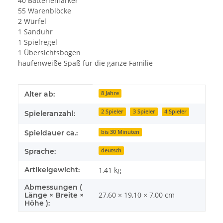
40 Batteriemarker
55 Warenblöcke
2 Würfel
1 Sanduhr
1 Spielregel
1 Übersichtsbogen
haufenweiße Spaß für die ganze Familie
Produkteigenschaft
Wert
Alter ab:
8 Jahre
2 Spieler
3 Spieler
4 Spieler
Spieleranzahl:
Spieldauer ca.:
bis 30 Minuten
Sprache:
deutsch
Artikelgewicht:
1,41
kg
Abmessungen (
27,60 × 19,10 × 7,00 cm
Länge × Breite ×
Höhe ):