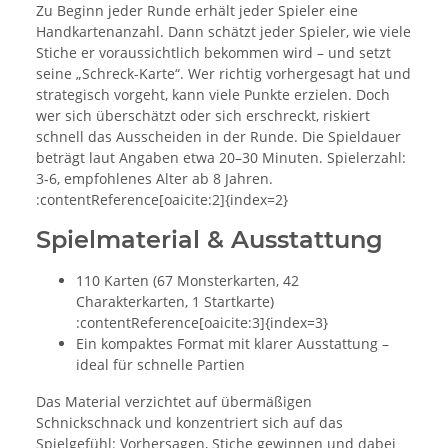
Zu Beginn jeder Runde erhält jeder Spieler eine
Handkartenanzahl. Dann schätzt jeder Spieler, wie viele
Stiche er voraussichtlich bekommen wird – und setzt
seine „Schreck-Karte“. Wer richtig vorhergesagt hat und
strategisch vorgeht, kann viele Punkte erzielen. Doch
wer sich überschätzt oder sich erschreckt, riskiert
schnell das Ausscheiden in der Runde. Die Spieldauer
beträgt laut Angaben etwa 20–30 Minuten. Spielerzahl:
3-6, empfohlenes Alter ab 8 Jahren.
:contentReference[oaicite:2]{index=2}
Spielmaterial & Ausstattung
110 Karten (67 Monsterkarten, 42
Charakterkarten, 1 Startkarte)
:contentReference[oaicite:3]{index=3}
Ein kompaktes Format mit klarer Ausstattung –
ideal für schnelle Partien
Das Material verzichtet auf übermäßigen
Schnickschnack und konzentriert sich auf das
Spielgefühl: Vorhersagen, Stiche gewinnen und dabei