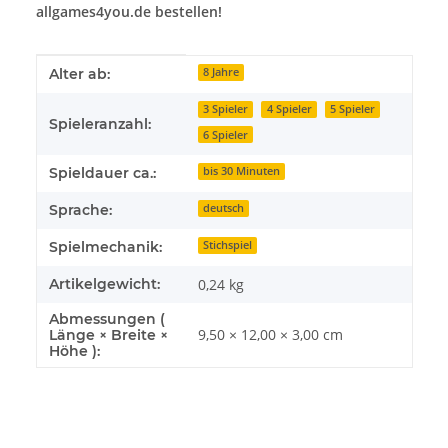
allgames4you.de bestellen!
Produkteigenschaft
Wert
Alter ab:
8 Jahre
3 Spieler
4 Spieler
5 Spieler
Spieleranzahl:
6 Spieler
Spieldauer ca.:
bis 30 Minuten
Sprache:
deutsch
Spielmechanik:
Stichspiel
Artikelgewicht:
0,24
kg
Abmessungen (
9,50 × 12,00 × 3,00 cm
Länge × Breite ×
Höhe ):