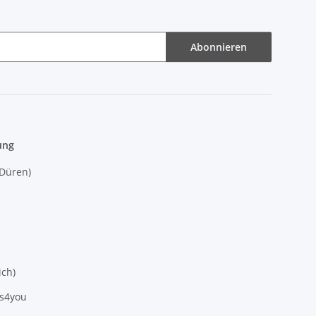
Abonnieren
ung
(Düren)
ich)
es4you