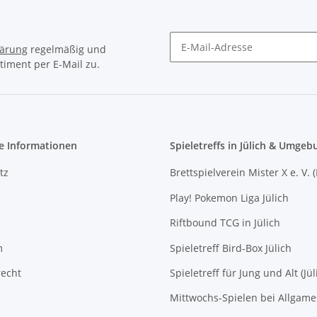
lärung
regelmäßig und
timent per E-Mail zu.
Newsletter Abonnieren
e Informationen
Spieletreffs in Jülich & Umgeb
tz
Brettspielverein Mister X e. V. 
Play! Pokemon Liga Jülich
Riftbound TCG in Jülich
m
Spieletreff Bird-Box Jülich
recht
Spieletreff für Jung und Alt (Jül
Mittwochs-Spielen bei Allgam