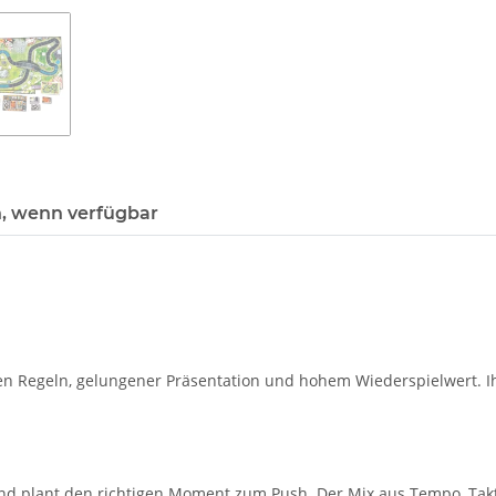
, wenn verfügbar
n Regeln, gelungener Präsentation und hohem Wiederspielwert. Ih
 und plant den richtigen Moment zum Push. Der Mix aus Tempo, Tak