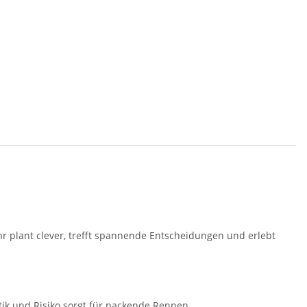
r plant clever, trefft spannende Entscheidungen und erlebt
tik und Risiko sorgt für packende Rennen.