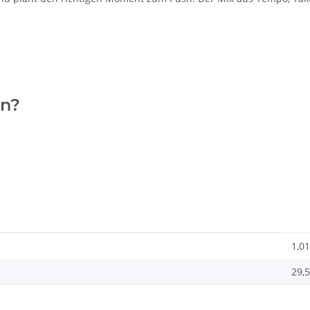
en?
1,01
29,5