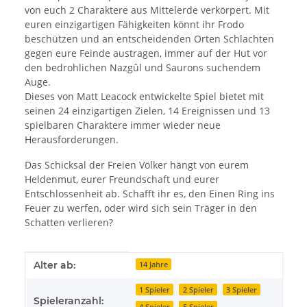
von euch 2 Charaktere aus Mittelerde verkörpert. Mit
euren einzigartigen Fähigkeiten könnt ihr Frodo
beschützen und an entscheidenden Orten Schlachten
gegen eure Feinde austragen, immer auf der Hut vor
den bedrohlichen Nazgûl und Saurons suchendem
Auge.
Dieses von Matt Leacock entwickelte Spiel bietet mit
seinen 24 einzigartigen Zielen, 14 Ereignissen und 13
spielbaren Charaktere immer wieder neue
Herausforderungen.
Das Schicksal der Freien Völker hängt von eurem
Heldenmut, eurer Freundschaft und eurer
Entschlossenheit ab. Schafft ihr es, den Einen Ring ins
Feuer zu werfen, oder wird sich sein Träger in den
Schatten verlieren?
Produkteigenschaft
Wert
Alter ab:
14 Jahre
1 Spieler
2 Spieler
3 Spieler
Spieleranzahl:
4 Spieler
5 Spieler