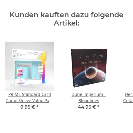
Kunden kauften dazu folgende
Artikel:
PRIME Standard Card
Dune Imperium -
Der
Game Sleeve Value Pack
Bloodlines
Gefä
200 (Einzelpack)
9,95 €
*
44,95 €
*