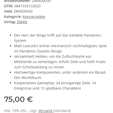
Artikelnummer:
ZMND0030
GTIN:
0841333133023
HAN:
ZMND0030
Kategorie:
Kennerspiele
Verlag:
ZMAN
Der Herr der Ringe trifft auf das beliebte Pandemic-
System
Matt Leacock‘s bisher mechanisch reichhaltigstes Spiel
im Pandemic-System-Design
Versammelt Helden, um die Zufluchtsorte von
Mittelerde zu verteidigen, erfüllt Ziele und helft Frodo
zum Schicksalsberg zu reisen
Hochwertige Komponenten, unter anderem ein Barad-
Dûr-Würfelturm
Kooperatives Gameplay: 24 einzigartige Ziele, 14
Ereignisse und 13 spielbare Charaktere
75,00 €
inkl. 19% USt. , zzgl.
Versand
(standard)