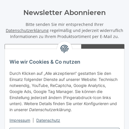
Newsletter Abonnieren
Bitte senden Sie mir entsprechend Ihrer
Datenschutzerklärung
regelmäßig und jederzeit widerruflich
Informationen zu Ihrem Produktsortiment per E-Mail zu.
Abonnieren
Newsletter Abonnieren
Wie wir Cookies & Co nutzen
Informationen
Durch Klicken auf „Alle akzeptieren“ gestatten Sie den
Einsatz folgender Dienste auf unserer Website: Technisch
notwendig, YouTube, ReCaptcha, Google Analytics,
Gesetzliche Informationen
Google Ads, Google Tag Manager. Sie können die
Einstellung jederzeit ändern (Fingerabdruck-Icon links
Spieletreffs in Jülich & Umgebung
unten). Weitere Details finden Sie unter
Konfigurieren
und
in unserer
Datenschutzerklärung
.
Impressum
|
Datenschutz
Vertrag widerrufen