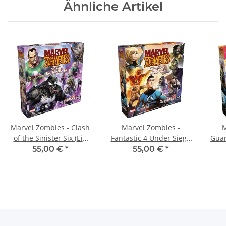
Ähnliche Artikel
Marvel Zombies - Clash
Marvel Zombies -
M
of the Sinister Six (Ein
Fantastic 4 Under Siege
Guar
Zombicide-Spiel)
(Ein Zombicide-Spiel)
Set (
55,00 €
*
55,00 €
*