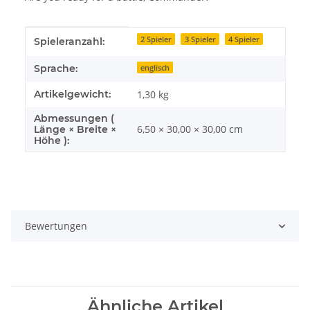
Produkteigenschaft
Wert
2 Spieler
3 Spieler
4 Spieler
Spieleranzahl:
Sprache:
englisch
Artikelgewicht:
1,30
kg
Abmessungen (
6,50 × 30,00 × 30,00 cm
Länge × Breite ×
Höhe ):
Bewertungen
Ähnliche Artikel