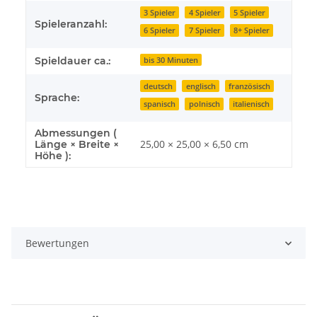
3 Spieler
4 Spieler
5 Spieler
Spieleranzahl:
6 Spieler
7 Spieler
8+ Spieler
Spieldauer ca.:
bis 30 Minuten
deutsch
englisch
französisch
Sprache:
spanisch
polnisch
italienisch
Abmessungen (
25,00 × 25,00 × 6,50 cm
Länge × Breite ×
Höhe ):
Bewertungen