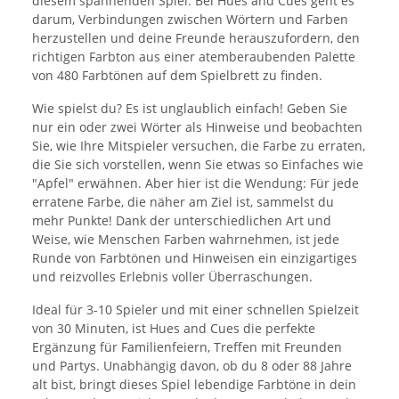
diesem spannenden Spiel. Bei Hues and Cues geht es
darum, Verbindungen zwischen Wörtern und Farben
herzustellen und deine Freunde herauszufordern, den
richtigen Farbton aus einer atemberaubenden Palette
von 480 Farbtönen auf dem Spielbrett zu finden.
Wie spielst du? Es ist unglaublich einfach! Geben Sie
nur ein oder zwei Wörter als Hinweise und beobachten
Sie, wie Ihre Mitspieler versuchen, die Farbe zu erraten,
die Sie sich vorstellen, wenn Sie etwas so Einfaches wie
"Apfel" erwähnen. Aber hier ist die Wendung: Für jede
erratene Farbe, die näher am Ziel ist, sammelst du
mehr Punkte! Dank der unterschiedlichen Art und
Weise, wie Menschen Farben wahrnehmen, ist jede
Runde von Farbtönen und Hinweisen ein einzigartiges
und reizvolles Erlebnis voller Überraschungen.
Ideal für 3-10 Spieler und mit einer schnellen Spielzeit
von 30 Minuten, ist Hues and Cues die perfekte
Ergänzung für Familienfeiern, Treffen mit Freunden
und Partys. Unabhängig davon, ob du 8 oder 88 Jahre
alt bist, bringt dieses Spiel lebendige Farbtöne in dein