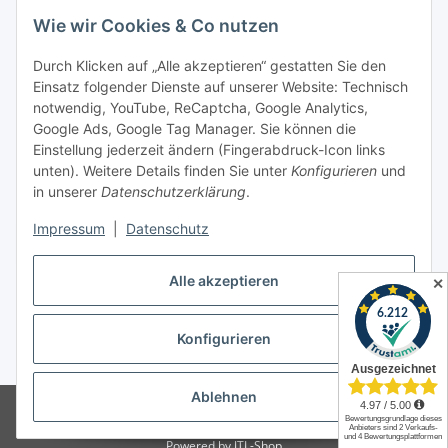
Newsletter Abonnieren
Wie wir Cookies & Co nutzen
Informationen
Durch Klicken auf „Alle akzeptieren“ gestatten Sie den
Einsatz folgender Dienste auf unserer Website: Technisch
Gesetzliche Informationen
notwendig, YouTube, ReCaptcha, Google Analytics,
Google Ads, Google Tag Manager. Sie können die
Einstellung jederzeit ändern (Fingerabdruck-Icon links
Spieletreffs in Jülich & Umgebung
unten). Weitere Details finden Sie unter
Konfigurieren
und
in unserer
Datenschutzerklärung
.
Impressum
|
Datenschutz
Vertrag widerrufen
Alle akzeptieren
✕
Konfigurieren
* Alle Preise inkl. gesetzlicher USt., zzgl.
Versand
Ablehnen
© Allgames4you - Brettspielfachhandel von Patrick Enger
Brettspiele
günstig online kaufen bei Allgames4you in Jülich.
Powered by
JTL-Shop