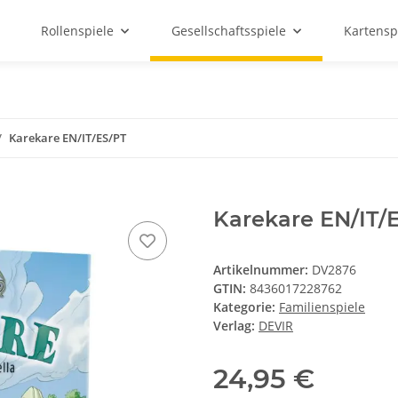
Rollenspiele
Gesellschaftsspiele
Kartensp
Karekare EN/IT/ES/PT
Karekare EN/IT/
Artikelnummer:
DV2876
GTIN:
8436017228762
Kategorie:
Familienspiele
Verlag:
DEVIR
24,95 €