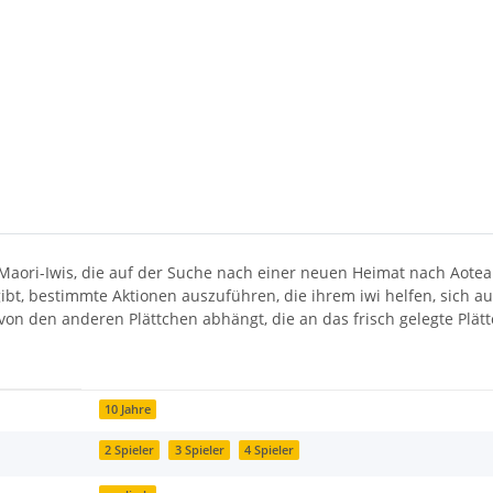
Maori-Iwis, die auf der Suche nach einer neuen Heimat nach Aotea
gibt, bestimmte Aktionen auszuführen, die ihrem iwi helfen, sich
die von den anderen Plättchen abhängt, die an das frisch gelegte P
10 Jahre
2 Spieler
3 Spieler
4 Spieler