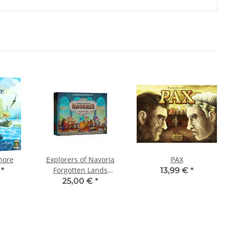
hore
Explorers of Navoria
PAX
Forgotten Lands
€
*
13,99 €
*
Expansion
25,00 €
*