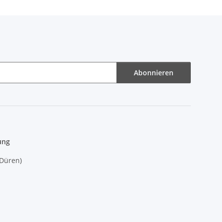
Abonnieren
ung
(Düren)