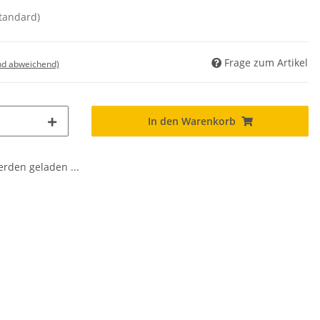
standard)
Frage zum Artikel
nd abweichend)
In den Warenkorb
den geladen ...