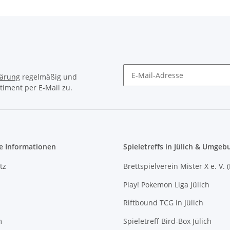
lärung
regelmäßig und
timent per E-Mail zu.
Newsletter Abonnieren
e Informationen
Spieletreffs in Jülich & Umgeb
tz
Brettspielverein Mister X e. V. 
Play! Pokemon Liga Jülich
Riftbound TCG in Jülich
m
Spieletreff Bird-Box Jülich