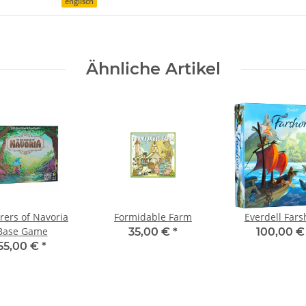
englisch
Ähnliche Artikel
rers of Navoria
Formidable Farm
Everdell Fars
Base Game
35,00 €
*
100,00 
55,00 €
*