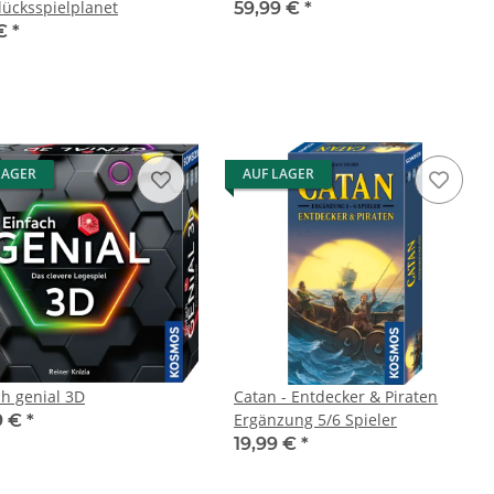
lücksspielplanet
59,99 €
*
 €
*
LAGER
AUF LAGER
ch genial 3D
Catan - Entdecker & Piraten
Ergänzung 5/6 Spieler
9 €
*
19,99 €
*