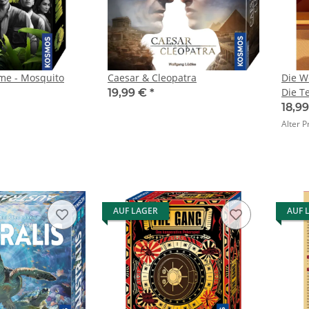
ime - Mosquito
Caesar & Cleopatra
Die W
Die T
19,99 €
*
18,9
Alter P
AUF LAGER
AUF 