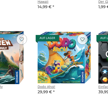
Hawaii
Der G
14,99 €
*
1,99
AUF LAGER
AUF 
ly
Dodo Ahoi!
Einfa
29,99 €
*
39,9