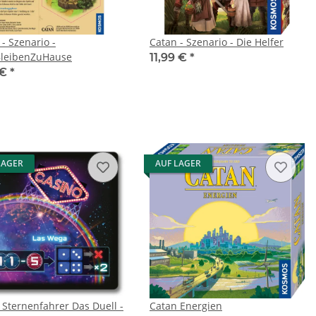
- Szenario -
Catan - Szenario - Die Helfer
leibenZuHause
11,99 €
*
 €
*
LAGER
AUF LAGER
 Sternenfahrer Das Duell -
Catan Energien