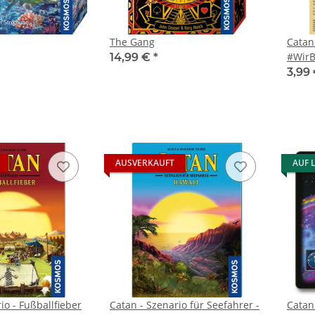
The Gang
Catan 
#WirB
14,99 €
*
3,99
AUSVERKAUFT
AUF 
io - Fußballfieber
Catan - Szenario für Seefahrer -
Catan