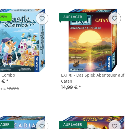
 25%
AUF LAGER
e Combo
EXIT® - Das Spiel: Abenteuer auf
Catan
9 €
*
14,99 €
*
reis:
19,99 €
LAGER
AUF LAGER