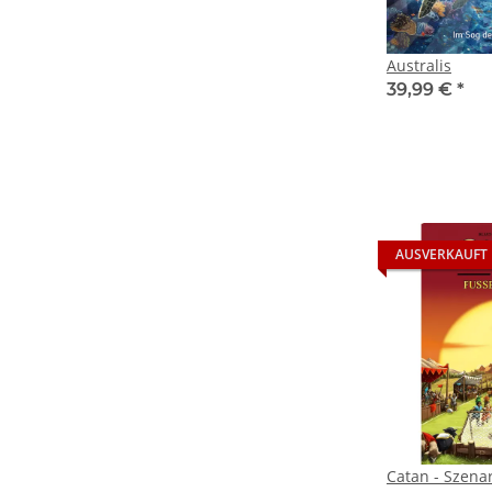
Australis
39,99 €
*
AUSVERKAUFT
Catan - Szenar