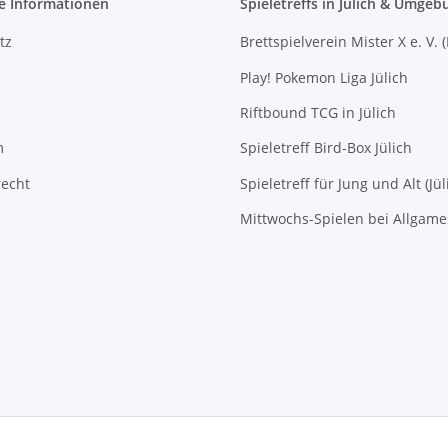
e Informationen
Spieletreffs in Jülich & Umgeb
tz
Brettspielverein Mister X e. V. 
Play! Pokemon Liga Jülich
Riftbound TCG in Jülich
m
Spieletreff Bird-Box Jülich
recht
Spieletreff für Jung und Alt (Jül
Mittwochs-Spielen bei Allgam