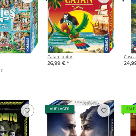
Catan Junior
Casca
26,99 €
*
24,9
 €
AUF LAGER
SALE