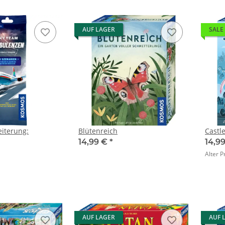
AUF LAGER
SALE
iterung:
Blütenreich
Castl
14,99 €
*
14,9
Alter P
AUF LAGER
AUF 