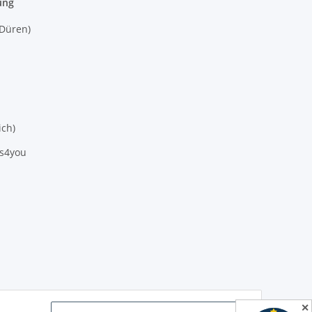
ung
(Düren)
ich)
es4you
✕