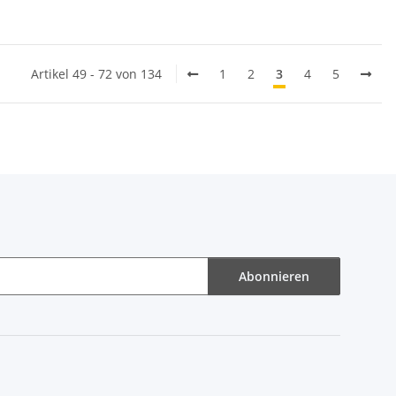
Artikel 49 - 72 von 134
1
2
3
4
5
Abonnieren