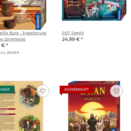
eiße Burg - Erweiterung
EXIT Family
ee-Zeremonie
24,99 €
*
9 €
*
reis:
24,99 €
LAGER
AUSVERKAUFT