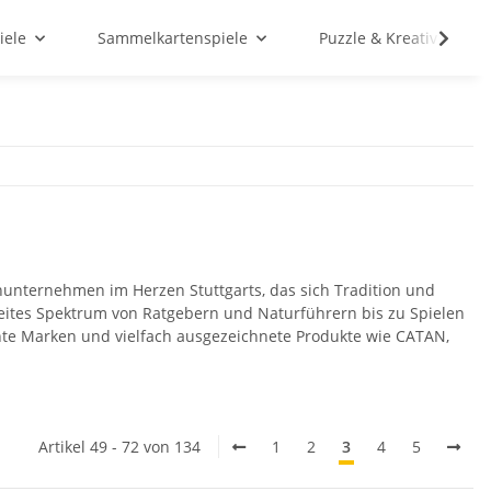
iele
Sammelkartenspiele
Puzzle & Kreativ
unternehmen im Herzen Stuttgarts, das sich Tradition und
eites Spektrum von Ratgebern und Naturführern bis zu Spielen
nte Marken und vielfach ausgezeichnete Produkte wie CATAN,
Artikel 49 - 72 von 134
1
2
3
4
5