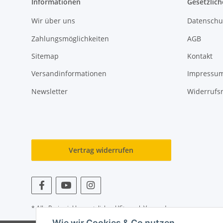
Informationen
Gesetzlich
Wir über uns
Datenschu
Zahlungsmöglichkeiten
AGB
Sitemap
Kontakt
Versandinformationen
Impressu
Newsletter
Widerrufs
Vertrag widerrufen
* Alle Preise inkl. gesetzlicher USt., zzgl.
Versand
Wie wir Cookies & Co nutzen